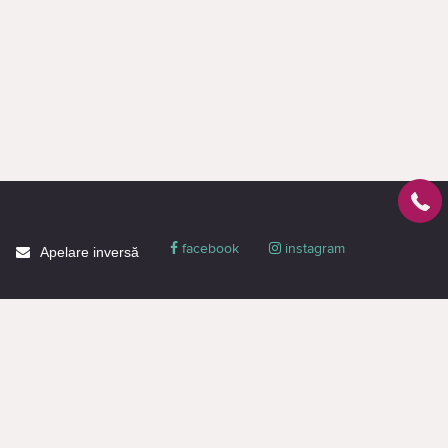
facebook
instagram
Apelare inversă
Despre CACTUS
Blog
Livrare
Politica de confidențialitate
Garanție și condiții
Promoții
Informaţie de contact