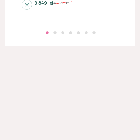
3 849
lei
4 272
lei
⚖
⚖