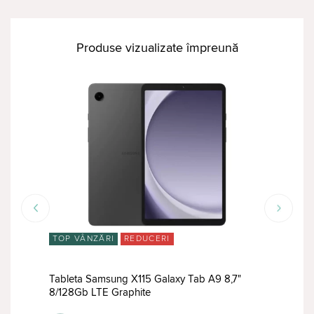
Produse vizualizate împreună
TOP VÂNZĂRI
REDUCERI
TOP
Tableta Samsung X115 Galaxy Tab A9 8,7"
Tabl
8/128Gb LTE Graphite
8/12