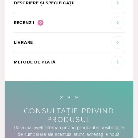
DESCRIERE ȘI SPECIFICAȚII
RECENZII
0
LIVRARE
METODE DE PLATĂ
CONSULTAȚIE PRIVIND
PRODUSUL
Dacă mai aveți întrebări privind produsul și posibilitățile
de cumpărare ale acestuia, atunci adresați-le nouă.