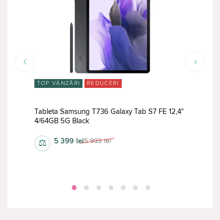
TOP VÂNZĂRI
REDUCERI
RED
4
Tableta Samsung T736 Galaxy Tab S7 FE 12,4"
Tabl
4/64GB 5G Black
202
5 399
lei
5 993
lei
⚖
⚖