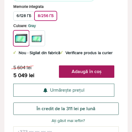
Memorie integrata
6/128 ГБ
8/256 ГБ
Culoare:
Gray
✓
Nou · Sigilat din fabrică
✓
Verificare produs la curier
5 604
lei
Adaugă în coș
5 049
lei
Urmărește prețul
În credit de la 311 lei pe lună
Ați găsit mai ieftin?