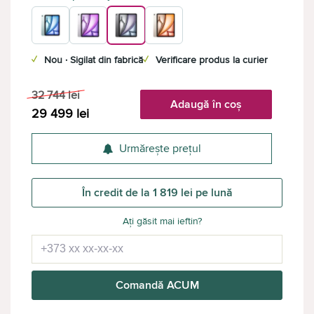
✓
Nou · Sigilat din fabrică
✓
Verificare produs la curier
32 744
lei
Adaugă în coș
29 499
lei
Urmărește prețul
În credit de la 1 819 lei pe lună
Ați găsit mai ieftin?
Comandă ACUM