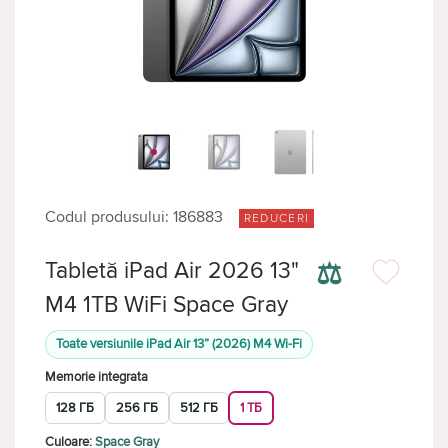
Codul produsului: 186883
REDUCERI
⚖
Tabletă iPad Air 2026 13"
M4 1TB WiFi Space Gray
Toate versiunile iPad Air 13” (2026) M4 Wi-Fi
Memorie integrata
128 ГБ
256 ГБ
512 ГБ
1 ТБ
Culoare:
Space Gray