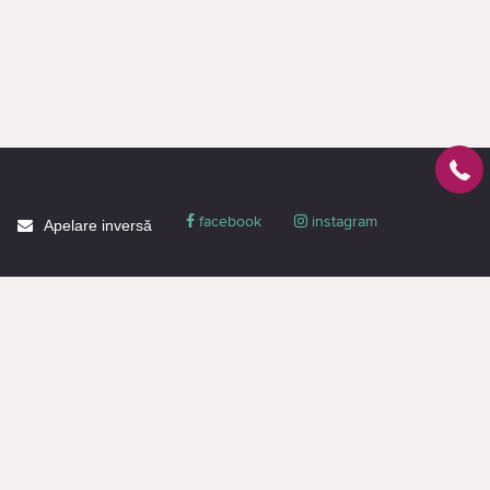
facebook
instagram
Apelare inversă
Despre CACTUS
Blog
Livrare
Politica de confidențialitate
Garanție și condiții
Promoții
Informaţie de contact