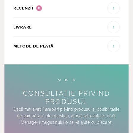
RECENZII
0
LIVRARE
METODE DE PLATĂ
CONSULTAȚIE PRIVIND
PRODUSUL
Dacă mai aveți întrebări privind produsul și posibilitățile
de cumpărare ale acestuia, atunci adresați-le nouă.
Managerii magazinului o să vă ajute cu plăcere.