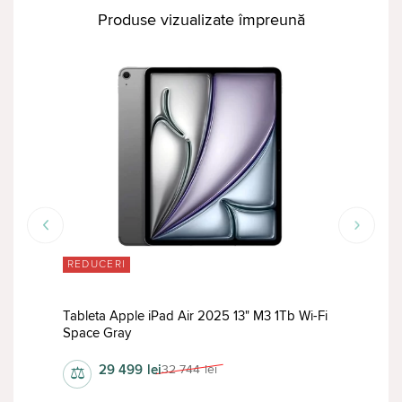
Produse vizualizate împreună
REDUCERI
RED
-Fi
Tableta Apple iPad Air 2025 13" M3 1Tb Wi-Fi
Space Gray
29 499
lei
32 744
lei
⚖
⚖