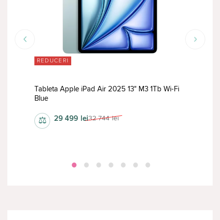
REDUCERI
RED
Tableta Apple iPad Air 2025 13" M3 1Tb Wi-Fi
Tabl
ple
Blue
Stan
29 499
lei
32 744
lei
⚖
⚖