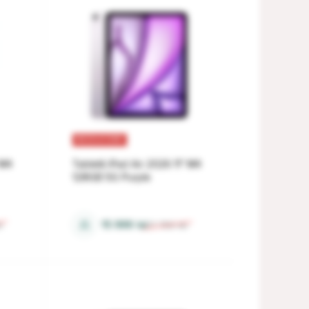
REDUCERI
 M4
Tabletă iPad Air 2026 11" M4
128GB 5G Purple
12 Gb
⚖
15 999
lei
i
17 759
lei