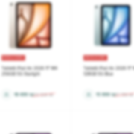
REDUCERI
REDUCERI
Tabletă iPad Air 2026 11" M4
Tabletă iPad Air 2026 11"
256GB 5G Starlight
128GB 5G Blue
12 Gb
12 Gb
⚖
⚖
18 499
lei
15 999
lei
20 534
lei
17 759
lei