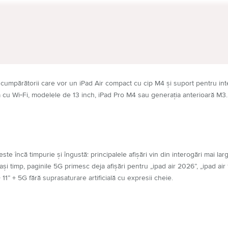
OANE MOBILE
TELEVIZOARE
 cumpărătorii care vor un iPad Air compact cu cip M4 și suport pentru in
tă cu Wi‑Fi, modelele de 13 inch, iPad Pro M4 sau generația anterioară M3.
a
 încă timpurie și îngustă: principalele afișări vin din interogări mai largi
lași timp, paginile 5G primesc deja afișări pentru „ipad air 2026”, „ipad air
1” + 5G fără suprasaturare artificială cu expresii cheie.
asă pentru călătorii, lucru în afara casei, studii, deplasări și situații în
uie separat de iPad Air 11 M4 Wi‑Fi și iPad Air 13 M4 5G.