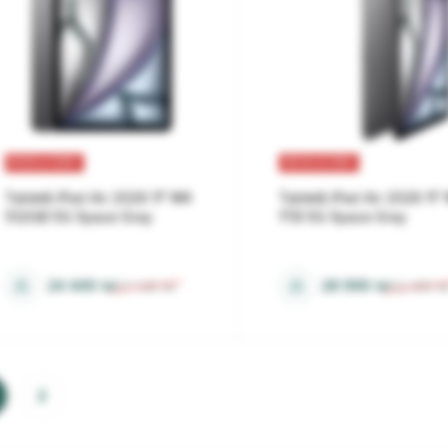
REDUCERI
REDUCERI
Tabletă iPad Air 2026 11" M4
Tabletă iPad Air 2026 11"
512GB 5G Space Gray
1TB 5G Space Gray
12 Gb
12 Gb
⚖
⚖
24 449
lei
28 999
lei
27 138
lei
32 189
le
2