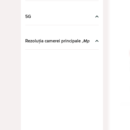
iPad Pro 11” (2025) M5 Wi-Fi
(8)
iPad Pro 13” (2024) M4 5G
5G
(4)
iPad Pro 13” (2024) M4 Wi-Fi
(8)
iPad Pro 13” (2025) M5 LTE
(8)
Rezoluția camerei principale ,
Mp
iPad Pro 13” (2025) M5 Wi-Fi
(8)
Samsung Galaxy Tab A11 Plus
(8)
Samsung Galaxy Tab A9
(12)
Samsung Galaxy Tab A9
(14)
Plus
Samsung Galaxy Tab S10 FE
(12)
Samsung Galaxy Tab S10 FE
(12)
Plus
Samsung Galaxy Tab S10
(12)
Lite