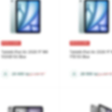
REDUCERI
REDUCERI
Tabletă iPad Air 2026 11" M4
Tabletă iPad Air 2026 11"
512GB 5G Blue
1TB 5G Blue
12 Gb
12 Gb
⚖
⚖
24 449
lei
28 999
lei
27 138
lei
32 189
le