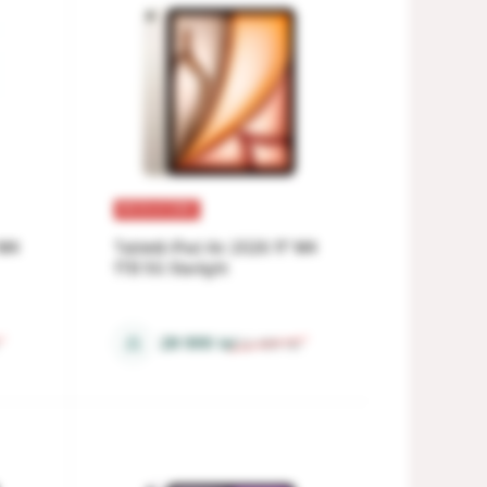
REDUCERI
 M4
Tabletă iPad Air 2026 11" M4
1TB 5G Starlight
12 Gb
⚖
28 999
lei
32 189
lei