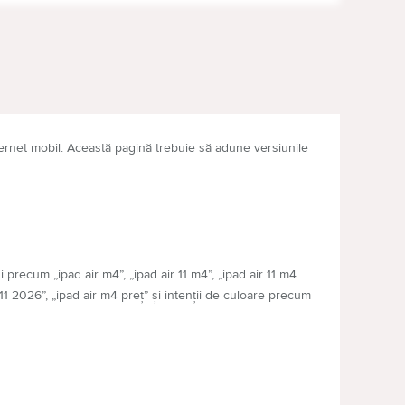
LAPTOPURI
ternet mobil. Această pagină trebuie să adune versiunile
 precum „ipad air m4”, „ipad air 11 m4”, „ipad air 11 m4
 11 2026”, „ipad air m4 preț” și intenții de culoare precum
 care tableta trebuie să se conecteze la internet fără o