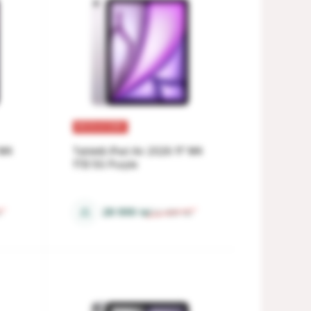
REDUCERI
 M4
Tabletă iPad Air 2026 11" M4
1TB 5G Purple
12 Gb
⚖
28 999
lei
i
32 189
lei