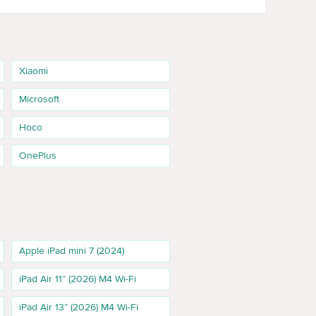
Xiaomi
GSC apar deja cereri pentru M4 128GB și modelul de 11
Microsoft
Hoco
e de lucru și aplicații. În date apar interogări „ipad air
OnePlus
de lucru sau multe aplicații. Dacă aceste versiuni nu sunt
Apple iPad mini 7 (2024)
iPad Air 11” (2026) M4 Wi-Fi
iPad Air 13” (2026) M4 Wi-Fi
 video în afara biroului, studii și călătorii. Înainte de