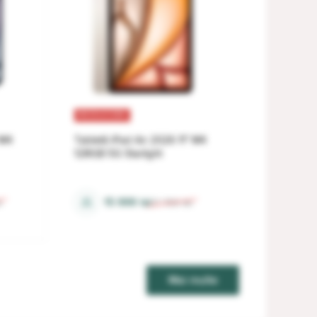
REDUCERI
 M4
Tabletă iPad Air 2026 11" M4
128GB 5G Starlight
12 Gb
⚖
15 999
lei
i
17 759
lei
Mai multe