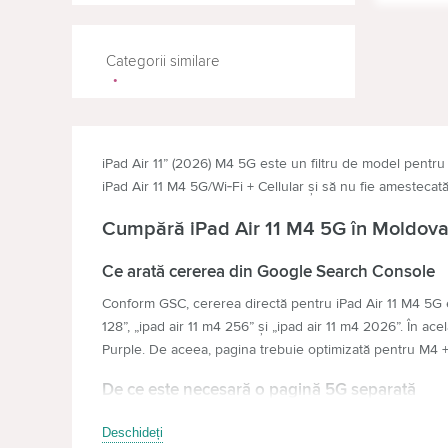
TELEF
Categorii similare
iPad Air 11” (2026) M4 5G este un filtru de model pentru
iPad Air 11 M4 5G/Wi‑Fi + Cellular și să nu fie amesteca
Cumpără iPad Air 11 M4 5G în Moldov
Ce arată cererea din Google Search Console
Conform GSC, cererea directă pentru iPad Air 11 M4 5G este
128”, „ipad air 11 m4 256” și „ipad air 11 m4 2026”. În ace
Purple. De aceea, pagina trebuie optimizată pentru M4 + 1
De ce este necesară o pagină 5G separată
Versiunea 5G are un scenariu de cumpărare diferit: este ale
Deschideți
rețea Wi‑Fi permanentă. De aceea, iPad Air 11 M4 5G treb