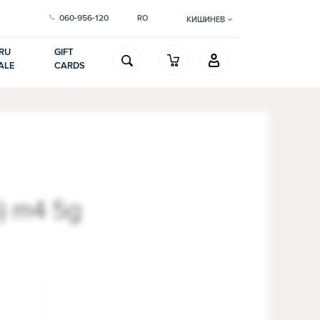
060-956-120
RO
КИШИНЕВ
RU
GIFT
ALE
CARDS
6) m4 5g