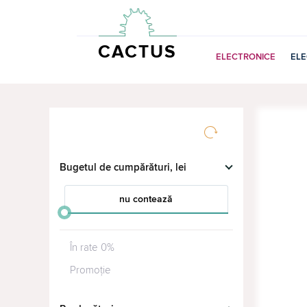
CACTUS
ELECTRONICE
EL
Bugetul de cumpărături, lei
nu contează
от
до
În rate 0%
Promoție