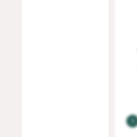
Samsung Galaxy Tab S9 Plus
(3)
Samsung Galaxy Tab S9 Ultra
(6)
Xiaomi Pad 7
(6)
Xiaomi Pad 7 Pro
(8)
Xiaomi Pad 8
(6)
Xiaomi Pad 8 Pro
(2)
Xiaomi Redmi Pad 2
(6)
Xiaomi Redmi Pad 2 9.7
(1)
Xiaomi Redmi Pad 2 Pro
(4)
1