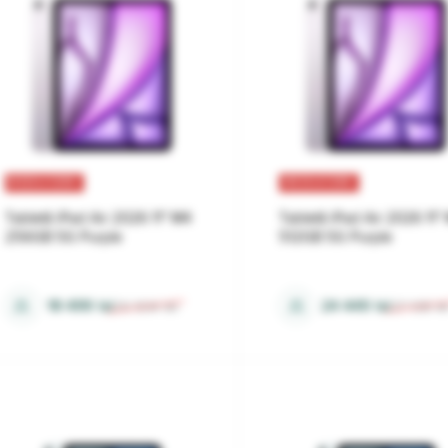
REDUCERI
REDUCERI
Tabletă iPad Air 2026 11" M4
Tabletă iPad Air 2026 11"
256GB 5G Purple
512GB 5G Purple
12 Gb
12 Gb
⚖
⚖
18 499
lei
24 449
lei
20 534
lei
27 138
le