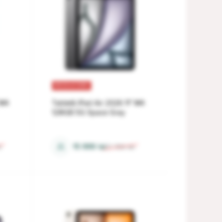
REDUCERI
 M4
Tabletă iPad Air 2026 11" M4
128GB 5G Space Gray
12 Gb
⚖
15 999
lei
i
17 759
lei