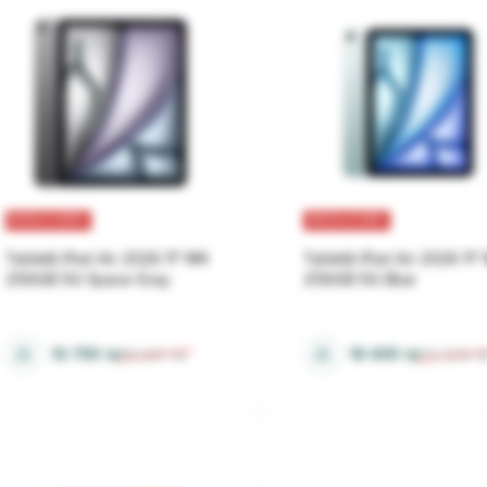
REDUCERI
REDUCERI
Tabletă iPad Air 2026 11" M4
Tabletă iPad Air 2026 11"
256GB 5G Space Gray
256GB 5G Blue
12 Gb
12 Gb
⚖
⚖
16 799
lei
18 499
lei
18 647
lei
20 534
le