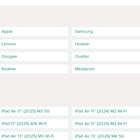
Apple
Samsung
owser, e-mail, apeluri video, YouTube, documente și aplicații de bază. În 
u.
Lenovo
Huawei
Doogee
Oukitel
orii care păstrează mai multe fotografii, video, PDF-uri, prezentări, fișier
Realme
Mediacom
B 5G, de aceea această memorie trebuie evidențiată separat.
 termen lung, pentru arhivă mare de fișiere, foto/video, design, proiecte 
propiate și termenul de livrare.
iPad Air 11” (2025) M3 5G
iPad Air 11” (2024) M2 Wi-Fi
iPad 11" (2025) A16 Wi-fi
iPad Air 11” (2025) M3 Wi-Fi
iPad Air 13” (2025) M3 Wi-Fi
iPad Air 13” (2026) M4 5G
ternet mobil pe tabletă. Este comodă pentru lucru în drum, navigare, apeluri