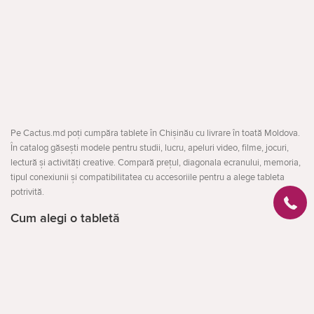
Pe Cactus.md poți cumpăra tablete în Chișinău cu livrare în toată Moldova.
În catalog găsești modele pentru studii, lucru, apeluri video, filme, jocuri,
lectură și activități creative. Compară prețul, diagonala ecranului, memoria,
tipul conexiunii și compatibilitatea cu accesoriile pentru a alege tableta
potrivită.
Cum alegi o tabletă
Înainte de cumpărare, stabilește pentru ce vei folosi dispozitivul. Pentru
navigare, lectură și video este suficient un model compact cu o configurație
echilibrată. Pentru documente, aplicații și multitasking este recomandată o
Deschideți
tabletă mai performantă, cu ecran de cel puțin 10 inci. Pentru desen și
notițe verifică suportul pentru stylus, iar pentru acces la internet în