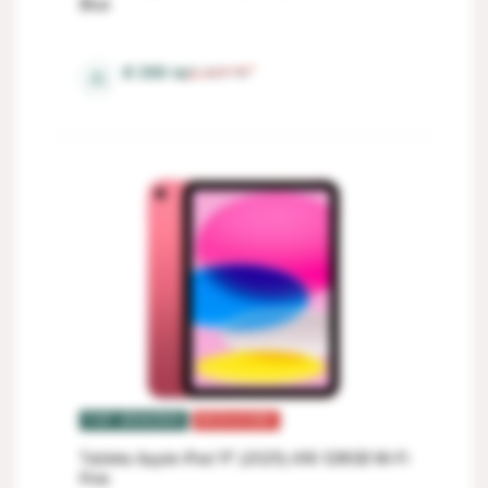
Blue
6 Gb
8 399
lei
9 323
lei
⚖
TOP VÂNZĂRI
REDUCERI
Tableta Apple iPad 11" (2025) A16 128GB Wi-Fi
Pink