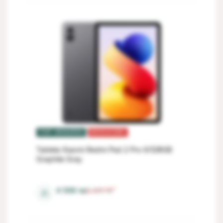
TOP VÂNZĂRI
REDUCERI
Tableta Xiaomi Redmi Pad 2 Pro 6/128GB
Graphite Gray
6 Gb
4 599
lei
5 105
lei
⚖