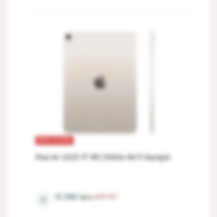
REDUCERI
iPad Air 2025 11" M3 256Gb Wi-Fi Starlight
8 Gb
13 399
lei
14 873
lei
⚖