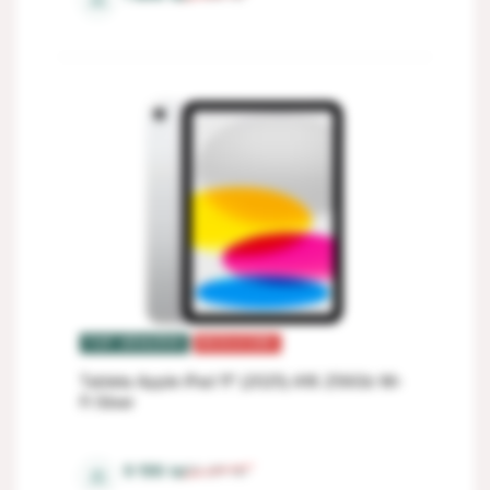
⚖
TOP VÂNZĂRI
REDUCERI
Tableta Apple iPad 11" (2025) A16 256Gb Wi-
Fi Silver
6 Gb
9 199
lei
10 211
lei
⚖