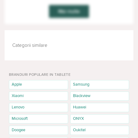
Mai multe
Categorii similare
TELEFOANE MOBILE
TELEVIZOARE
BRANDURI POPULARE IN TABLETE
Apple
Samsung
Xiaomi
Blackview
Lenovo
Huawei
Microsoft
ONYX
Doogee
Oukitel