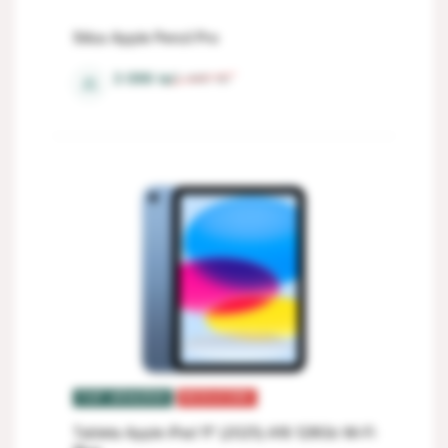
Stilus Apple Pencil Pro
3 099
lei
3 440
lei
⚖
TOP VÂNZĂRI
REDUCERI
Tableta Apple iPad 11" (2025) A16 128Gb Wi-Fi