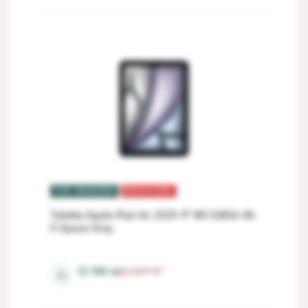
TOP VÂNZĂRI
REDUCERI
Tableta Apple iPad Air 2025 11" M3 128Gb Wi-
Fi Space Gray
8 Gb
12 199
lei
13 541
lei
⚖