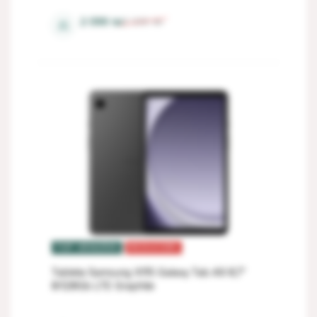
2 099
lei
2 330
lei
⚖
4 Gb
TOP VÂNZĂRI
REDUCERI
Tableta Samsung X115 Galaxy Tab A9 8,7"
8/128Gb LTE Graphite