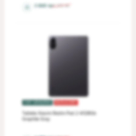
8 Gb
3 849
lei
4 272
lei
⚖
TOP VÂNZĂRI
REDUCERI
Tableta Xiaomi Redmi Pad 2 4/128Gb
Graphite Gray