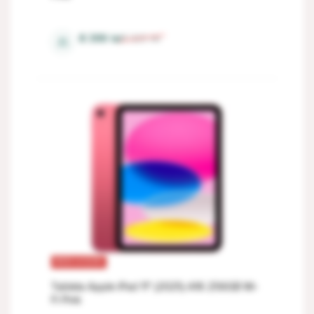
6 Gb
8 399
lei
9 323
lei
⚖
REDUCERI
Tableta Apple iPad 11" (2025) A16 256GB Wi-
Fi Pink