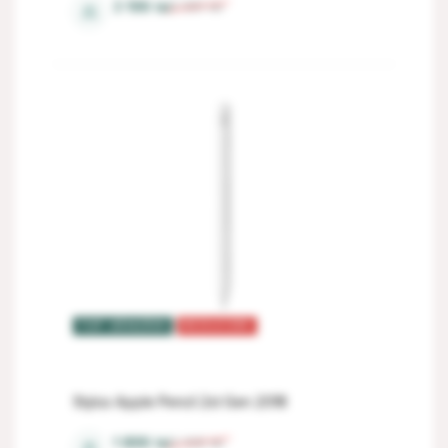
4 Gb
3 199
lei
3 551
lei
⚖
TOP VÂNZĂRI
REDUCERI
Stylus Apple Pencil 2st Gen 2018
1 899
lei
2 108
lei