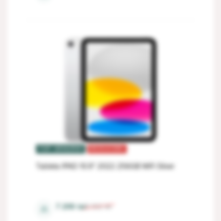
TOP VÂNZĂRI
REDUCERI
Tableta IPAD 10.9" 2022 256GB WiFi Silver
4 Gb
7 299
lei
8 102
lei
⚖