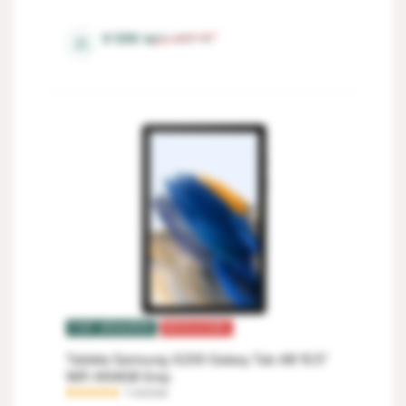
6 Gb
9 599
lei
10 655
lei
⚖
TOP VÂNZĂRI
REDUCERI
Tableta Samsung X200 Galaxy Tab A8 10.5"
WiFi 4/64GB Gray
1 recenzie