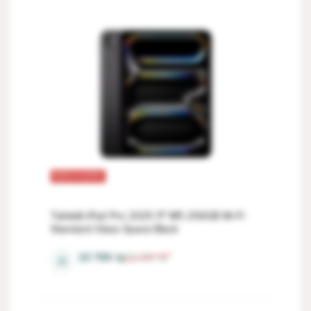
REDUCERI
Tabletă iPad Pro 2025 11" M5 256GB Wi-Fi
Standard Glass Space Black
20 799
lei
22 912
lei
⚖