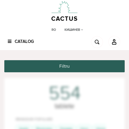
CACTUS
КИШИНЕВ
RO
CATALOG
Filtru
554
tablete
BRANDURI POPULARE