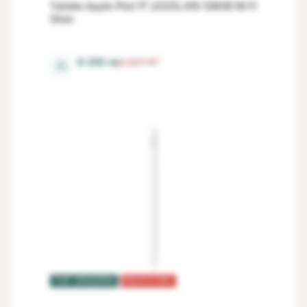
Tableta Apple iPad 11" (2025) A16 128GB Wi-Fi
Silver
6 Gb
8 399
lei
9 323
lei
⚖
TOP VÂNZĂRI
REDUCERI