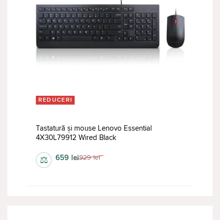
REDUCERI
Tastatură și mouse Lenovo Essential
4X30L79912 Wired Black
659
lei
929
lei
⚖