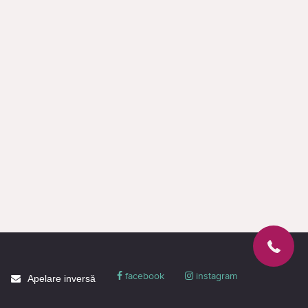
Pe Cactus.md poti cumpara seturi tastatura si mouse Lenovo online
sau in magazin, cu pret actual, garantie si livrare in Moldova. Pentru
alegerea finala deschide cateva produse apropiate si compara
specificatiile direct.
facebook
instagram
Apelare inversă