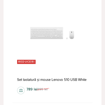
REDUCERI
Set tastatură și mouse Lenovo 510 USB White
789
lei
899
lei
⚖