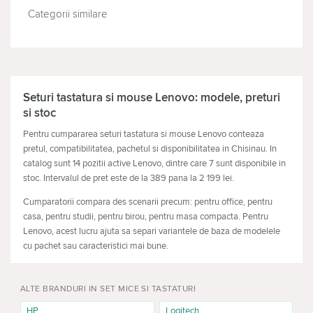
Categorii similare
TASTATURI
MOUSE
Seturi tastatura si mouse Lenovo: modele, preturi
si stoc
Pentru cumpararea seturi tastatura si mouse Lenovo conteaza
pretul, compatibilitatea, pachetul si disponibilitatea in Chisinau. In
catalog sunt 14 pozitii active Lenovo, dintre care 7 sunt disponibile in
stoc. Intervalul de pret este de la 389 pana la 2 199 lei.
Cumparatorii compara des scenarii precum: pentru office, pentru
casa, pentru studii, pentru birou, pentru masa compacta. Pentru
Lenovo, acest lucru ajuta sa separi variantele de baza de modelele
cu pachet sau caracteristici mai bune.
Scenarii de utilizare
ALTE BRANDURI IN SET MICE SI TASTATURI
Seturi tastatura si mouse Lenovo pot fi alese pentru office, pentru
casa, pentru studii, pentru birou, pentru masa compacta. Pentru
HP
Logitech