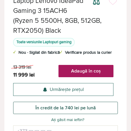
⚖
Laptop Lenovo IdeaPad
Gaming 3 15ACH6
(Ryzen 5 5500H, 8GB, 512GB,
RTX2050) Black
Toate versiunile Laptopuri gaming
✓
Nou · Sigilat din fabrică
✓
Verificare produs la curier
13 319
lei
Adaugă în coș
11 999
lei
Urmărește prețul
În credit de la 740 lei pe lună
Ați găsit mai ieftin?