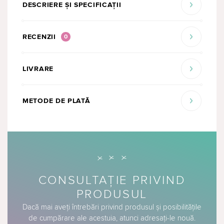
DESCRIERE ȘI SPECIFICAȚII
RECENZII
0
LIVRARE
METODE DE PLATĂ
CONSULTAȚIE PRIVIND
PRODUSUL
Dacă mai aveți întrebări privind produsul și posibilitățile
de cumpărare ale acestuia, atunci adresați-le nouă.