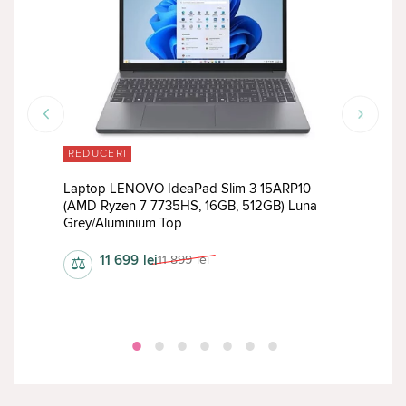
REDUCERI
RED
Laptop LENOVO IdeaPad Slim 3 15ARP10
(AMD Ryzen 7 7735HS, 16GB, 512GB) Luna
Lapt
Grey/Aluminium Top
(Ryz
11 699
lei
11 899
lei
⚖
⚖