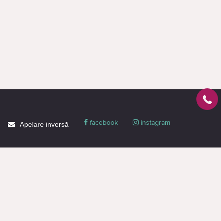
facebook
instagram
Apelare inversă
Despre CACTUS
Blog
Livrare
Politica de confidențialitate
Garanție și condiții
Promoții
Informaţie de contact