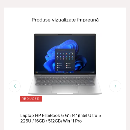
Produse vizualizate împreună
REDUCERI
TOP
ore
Laptop HP EliteBook 6 G1i 14" (Intel Ultra 5
Lapt
225U / 16GB / 512GB) Win 11 Pro
5 23