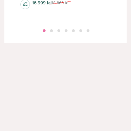
16 999
lei
18 869
lei
⚖
⚖