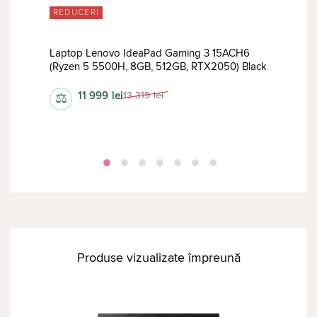
REDUCERI
RED
a
Laptop Lenovo IdeaPad Gaming 3 15ACH6
Lap
(Ryzen 5 5500H, 8GB, 512GB, RTX2050) Black
15,6
11 999
lei
13 319
lei
⚖
⚖
Produse vizualizate împreună