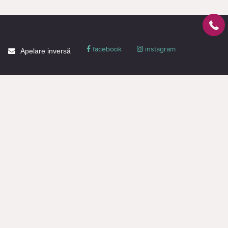
facebook
instagram
Apelare inversă
Despre CACTUS
Blog
Livrare
Politica de confidențialitate
Garanție și condiții
Promoții
Informaţie de contact
Toată informația de pe pagină este destinată doar pentru familiarizare și are
un caracter informativ, nu constituie o ofertă publică sau o propunere
comercială. Puteți obține o ofertă sau o propunere comercială doar prin
intermediul managerilor (chiar și atunci când faceți o cerere pe site).