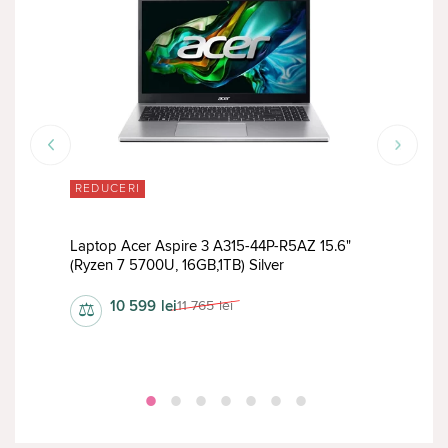
ÎN 
REDUCERI
eon
Laptop Acer Aspire 3 A315-44P-R5AZ 15.6"
Lap
(Ryzen 7 5700U, 16GB,1TB) Silver
(Ryz
10 599
lei
11 765
lei
⚖
⚖