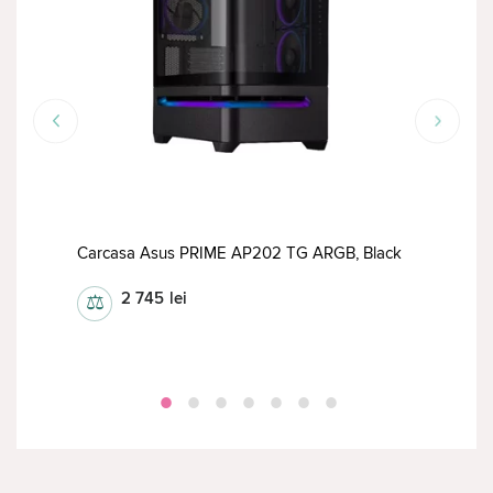
RED
Carcasa Asus PRIME AP202 TG ARGB, Black
Car
2 745
lei
⚖
⚖