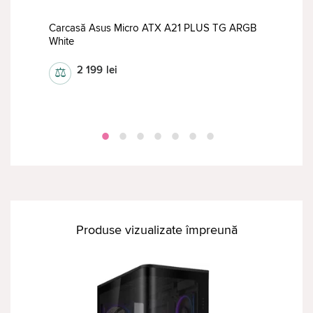
Carcasă Asus Micro ATX A21 PLUS TG ARGB
White
Car
2 199
lei
⚖
⚖
Produse vizualizate împreună