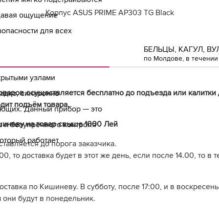
Корпус ASUS PRIME AP303 TG Black
давая ощущение
зопасности для всех
ействия со всеми
БЕЛЬЦЫ, КАГУЛ, ВУ
по Молдове, в течении 
оростным портом USB Type-
скрытыми узлами
оваров осуществляется бесплатно до подъезда или калитки 
адко, синхронно
дит подъём товара.
ющих. Данный прибор — это
шиневу на товар свыше 1000 Лей
а и безупречного контроля
оторый работает
ставляется до порога заказчика.
0, то доставка будет в этот же день, если после 14.00, то в 
доставка по Кишиневу. В субботу, после 17:00, и в воскресе
 они будут в понедельник.