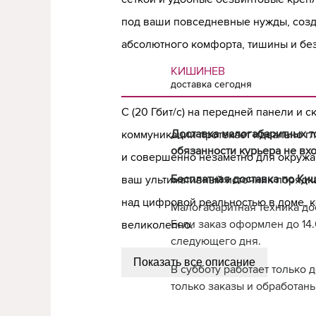
под ваши повседневные нужды, соз
абсолютного комфорта, тишины и бе
внутренних узлов. Процесс взаимод
КИШИНЕВ
доставка сегодня
интерфейсами управления, высокоск
C (20 Гбит/с) на передней панели и 
Доставка малогабаритных т
коммуникации протекает идеально гл
обязанности курьера не вхо
и совершенно незаметно для окружа
Бесплатная доставка по Ки
ваш ультимативный источник порядк
над цифровой реальностью в доме, к
Малогабаритная техника до
Если заказ оформлен до 14.0
великолепно.
следующего дня.
Показать все описание
В субботу работает только 
только заказы и обработаны