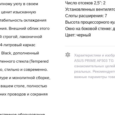
Число отсеков 2,5":
2
полному уюту в своем
Установленных вентилят
и ценит изысканную
Слоты расширения:
7
стабильность охлаждения
Высота процессорного ку
ния. Внешний облик этого
Окно на боковой стенке:
д
Цвет:
черный
й строгой, лаконичной
44-литровый каркас
 Black, дополненный
Характеристики и изоб
ASUS PRIME AP303 TG 
ленного стекла (Tempered
ознакомительных целей 
но, стильно и современно.
реальных. Рекомендуетс
важные параметры това
туре и монолитной сборке,
 вашем столе, полностью
них проводов и сохраняя
системное оборудование