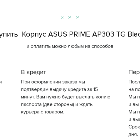
упить Корпус ASUS PRIME AP303 TG Bla
и оплатить можно любым из способов
В кредит
Пер
и
При оформлении заказа мы
Посл
подтвердим выдачу кредита за 15
на по
минут. Вам нужно будет выслать копию
Мы п
паспорта (две стороны) и ждать
и вы
курьера с товаром.
Мы п
и вы
Срок
дня.