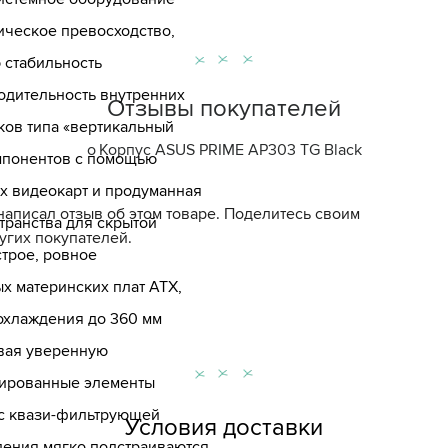
ическое превосходство,
 стабильность
одительность внутренних
Отзывы покупателей
ков типа «вертикальный
о
Корпус ASUS PRIME AP303 TG Black
мпонентов с помощью
х видеокарт и продуманная
написал отзыв об этом товаре. Поделитесь своим
транства для скрытой
угих покупателей.
трое, ровное
х материнских плат ATX,
охлаждения до 360 мм
вая уверенную
рированные элементы
 с квази-фильтрующей
Условия доставки
ления мягко подстраиваются