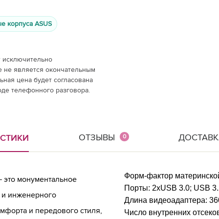
е корпуса ASUS
т исключительно
е не является окончательным
ная цена будет согласована
оде телефонного разговора.
ОТЗЫВЫ
ДОСТАВК
ИСТИКИ
0
Форм-фактор материнско
— это монументальное
Порты:
2хUSB 3.0; USB 3.
 и инженерного
Длина видеоадаптера:
36
мфорта и передового стиля,
Число внутренних отсеков