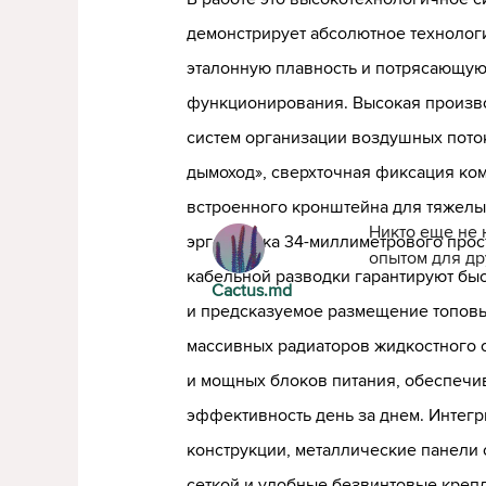
демонстрирует абсолютное технолог
эталонную плавность и потрясающую
функционирования. Высокая произв
систем организации воздушных пото
дымоход», сверхточная фиксация ко
встроенного кронштейна для тяжелы
Никто еще не 
эргономика 34-миллиметрового прос
опытом для др
кабельной разводки гарантируют быс
Cactus.md
и предсказуемое размещение топовы
массивных радиаторов жидкостного 
и мощных блоков питания, обеспечи
эффективность день за днем. Интег
конструкции, металлические панели
сеткой и удобные безвинтовые креп