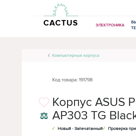
CACTUS
Б
ЭЛЕКТРОНИКА
Т
Компьютерные корпуса
Код товара: 191798
Корпус ASUS 
AP303 TG Blac
⚖
✓
Новый · Запечатанный
✓
Проверка при