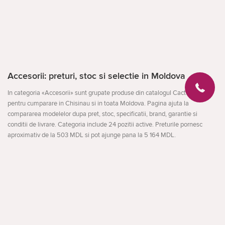
Accesorii: preturi, stoc si selectie in Moldova
In categoria «Accesorii» sunt grupate produse din catalogul Cactus.md
pentru cumparare in Chisinau si in toata Moldova. Pagina ajuta la
compararea modelelor dupa pret, stoc, specificatii, brand, garantie si
conditii de livrare. Categoria include 24 pozitii active. Preturile pornesc
aproximativ de la 503 MDL si pot ajunge pana la 5 164 MDL.
Interogari Google Search Console folosite
Textul si meta-datele paginii folosesc formulari reale observate in Google
Deschideți
Search Console: acer nitro lite 16, acer aspire 7, acer aspire go 16 ag16-71p,
acer extensa ex215-55, acer nitro 5, acer nitro v 15 rtx 4050, acer nitro v15
rtx 4050, acer aspire 14 ai a14-61m.
Aceste interogari ajuta pagina sa raspunda mai bine cautarilor legate de