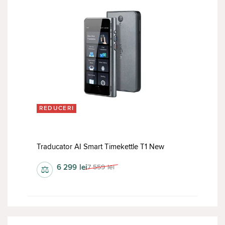
REDUCERI
Traducator AI Smart Timekettle T1 New
6 299
lei
7 559
lei
⚖