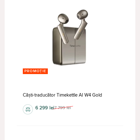
PROMOȚIE
Căști-traducător Timekettle AI W4 Gold
6 299
lei
7 799
lei
⚖