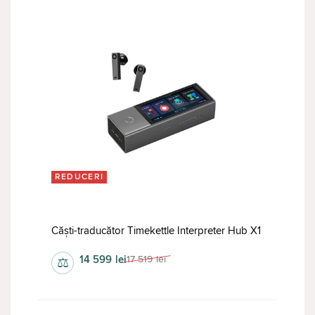
REDUCERI
Căști-traducător Timekettle Interpreter Hub X1
14 599
lei
17 519
lei
⚖