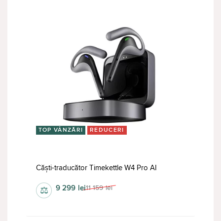
TOP VÂNZĂRI
REDUCERI
Căști-traducător Timekettle W4 Pro AI
9 299
lei
11 159
lei
⚖