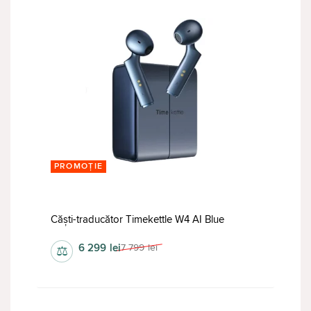
PROMOȚIE
Căști-traducător Timekettle W4 AI Blue
6 299
lei
7 799
lei
⚖