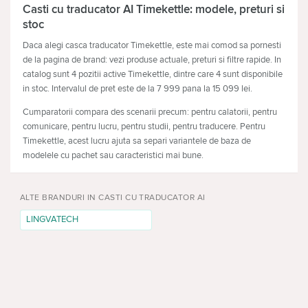
Casti cu traducator AI Timekettle: modele, preturi si
stoc
Daca alegi casca traducator Timekettle, este mai comod sa pornesti
de la pagina de brand: vezi produse actuale, preturi si filtre rapide. In
catalog sunt 4 pozitii active Timekettle, dintre care 4 sunt disponibile
in stoc. Intervalul de pret este de la 7 999 pana la 15 099 lei.
Cumparatorii compara des scenarii precum: pentru calatorii, pentru
comunicare, pentru lucru, pentru studii, pentru traducere. Pentru
Timekettle, acest lucru ajuta sa separi variantele de baza de
modelele cu pachet sau caracteristici mai bune.
Cum alegi modelul potrivit
ALTE BRANDURI IN CASTI CU TRADUCATOR AI
Casti cu traducator AI Timekettle pot fi alese pentru calatorii, pentru
comunicare, pentru lucru, pentru studii, pentru traducere. Pentru
LINGVATECH
utilizare zilnica verifica confortul si fiabilitatea; pentru un dispozitiv
anume, incepe cu compatibilitatea.
Caracteristici pentru comparatie
limbi: determina compatibilitatea si scenariul principal de
utilizare.