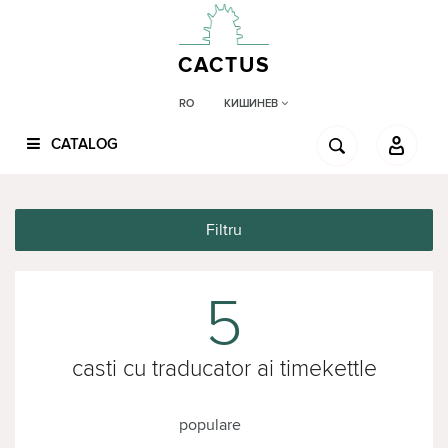
CACTUS
КИШИНЕВ
RO
CATALOG
Filtru
5
casti cu traducator ai timekettle