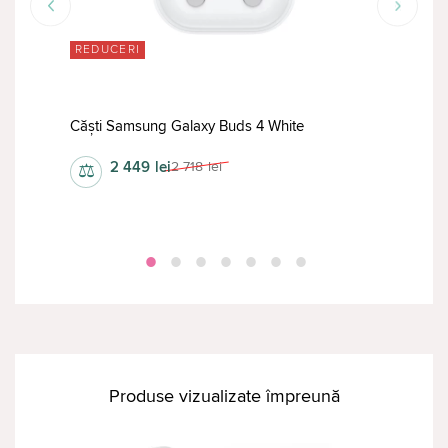
REDUCERI
RED
ilver
Căști Samsung Galaxy Buds 4 White
Cășt
2 449
lei
2 718
lei
⚖
⚖
Produse vizualizate împreună