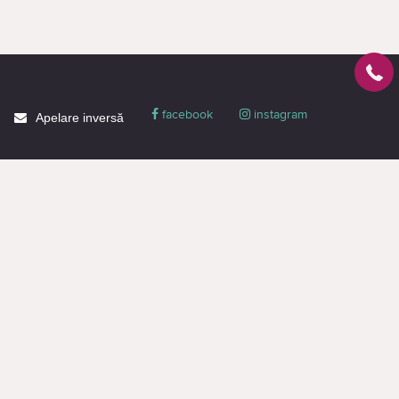
facebook
instagram
Apelare inversă
Despre CACTUS
Blog
Livrare
Politica de confidențialitate
Garanție și condiții
Promoții
Informaţie de contact
Toată informația de pe pagină este destinată doar pentru familiarizare și are
un caracter informativ, nu constituie o ofertă publică sau o propunere
comercială. Puteți obține o ofertă sau o propunere comercială doar prin