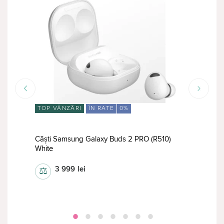
TOP VÂNZĂRI
ÎN RATE
0%
TOP
Căşti Samsung Galaxy Buds 2 PRO (R510)
ilver
White
Căşt
3 999
lei
⚖
⚖