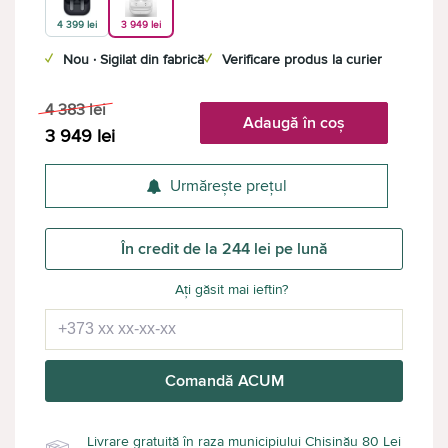
4 399 lei
3 949 lei
✓
Nou · Sigilat din fabrică
✓
Verificare produs la curier
4 383
lei
Adaugă în coș
3 949
lei
Urmărește prețul
În credit de la 244 lei pe lună
Ați găsit mai ieftin?
Comandă ACUM
Livrare gratuită în raza municipiului Chișinău 80 Lei