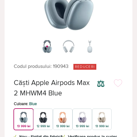
Codul produsului: 190943
REDUCERI
⚖
Căști Apple Airpods Max
2 MHWM4 Blue
Culoare:
Blue
13 999 lei
12 999 lei
13 999 lei
13 999 lei
13 999 lei
✓
Nou · Sigilat din fabrică
✓
Verificare produs la curier