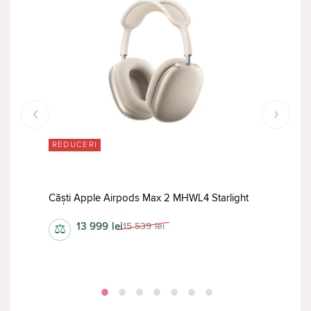
REDUCERI
RED
Căști Apple Airpods Max 2 MHWL4 Starlight
Cășt
13 999
lei
15 539
lei
⚖
⚖