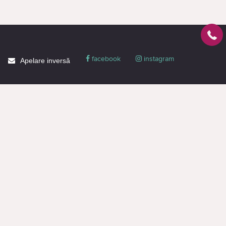
facebook
instagram
Apelare inversă
Despre CACTUS
Blog
Livrare
Politica de confidențialitate
Garanție și condiții
Promoții
Informaţie de contact
Toată informația de pe pagină este destinată doar pentru familiarizare și are
un caracter informativ, nu constituie o ofertă publică sau o propunere
comercială. Puteți obține o ofertă sau o propunere comercială doar prin
intermediul managerilor (chiar și atunci când faceți o cerere pe site).