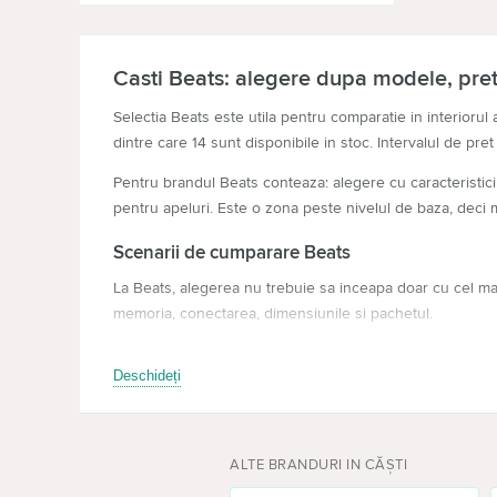
Poly
(17)
Powerbeats
(3)
Casti Beats: alegere dupa modele, pret 
Razer
(29)
Selectia Beats este utila pentru comparatie in interiorul 
Razor
(1)
dintre care 14 sunt disponibile in stoc. Intervalul de pret
Realme
(3)
Pentru brandul Beats conteaza: alegere cu caracteristici 
Remax
pentru apeluri. Este o zona peste nivelul de baza, deci me
(1)
Replica
(1)
Scenarii de cumparare Beats
Samsung
La Beats, alegerea nu trebuie sa inceapa doar cu cel mai 
(16)
memoria, conectarea, dimensiunile si pachetul.
Sennheiser
(15)
Parametri care influenteaza alegerea
Setty
(1)
Deschideți
format: influenteaza confortul si modul de utilizare zil
Sony
(47)
anulare zgomot: arata daca modelul este potrivit pentr
microfon: merita ales cu rezerva daca dispozitivul este
SoundCore
(1)
ALTE BRANDURI IN CĂŞTI
Bluetooth: conteaza pentru deplasari, lucru si utiliza
SteelSeries
(1)
autonomie: verifica potrivirea cu dispozitivele si acces