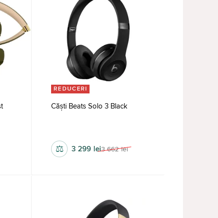
REDUCERI
t
Căști Beats Solo 3 Black
20 - 31000 hz
combinate
 dB
32 Ohm
110 dB
⚖
3 299
lei
3 662
lei