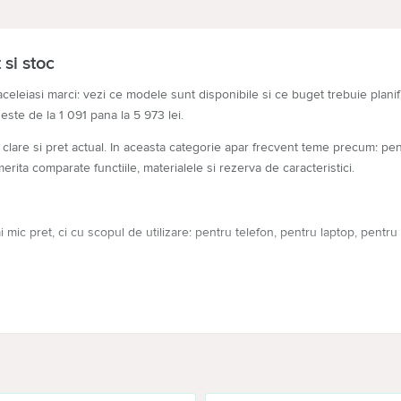
si stoc
aceleiasi marci: vezi ce modele sunt disponibile si ce buget trebuie planifi
 este de la 1 091 pana la 5 973 lei.
clare si pret actual. In aceasta categorie apar frecvent teme precum: pent
rita comparate functiile, materialele si rezerva de caracteristici.
mic pret, ci cu scopul de utilizare: pentru telefon, pentru laptop, pentru 
nica.
u sarcinile tale.
 folosit zilnic.
re indelungata.
oriile tale.