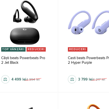
TOP VÂNZĂRI
REDUCERI
REDUCERI
Căști beats Powerbeats Pro
Casti beats Powerbeats P
2 Jet Black
2 Hyper Purple
fără fir
fără fir
⚖
⚖
4 499
lei
3 799
lei
4 994
lei
4 217
lei