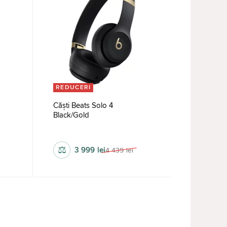
REDUCERI
Căști Beats Solo 4
Black/Gold
fără fir, cu fir
⚖
3 999
lei
4 439
lei