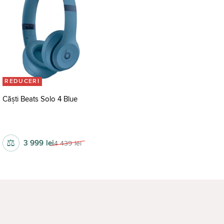
REDUCERI
Căști Beats Solo 4 Blue
fără fir
⚖
3 999
lei
4 439
lei
OANE MOBILE
TELEVIZOARE