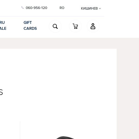
060-956-120
RO
КИШИНЕВ
RU
GIFT
ALE
CARDS
s