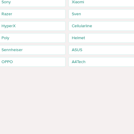
Sony
Xiaomi
 de comanda.
Razer
Sven
HyperX
Cellularline
Solo 3 Black; Căști Beats Studio Buds Plus Ivory; Căști Beats Fit Pro Sage
uds, Plus, Ivory. Aceste pozitii arata seriile si configuratiile disponibile
Poly
Helmet
Sennheiser
ASUS
zin, cu pret actual, garantie si livrare in Moldova. Daca mai multe mode
e.
OPPO
A4Tech
 functiile pe care sigur nu le folosesti.