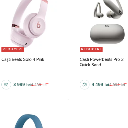
REDUCERI
REDUCERI
Căști Beats Solo 4 Pink
Căști Powerbeats Pro 2
Quick Sand
fără fir
fără fir
⚖
⚖
3 999
lei
4 499
lei
4 439
lei
4 994
lei