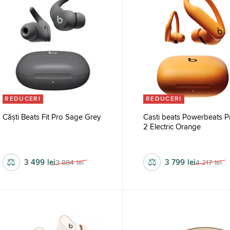
REDUCERI
REDUCERI
Căști Beats Fit Pro Sage Grey
Casti beats Powerbeats P
2 Electric Orange
fără fir
20 – 20 000 hz
fără fir
106 dB
⚖
⚖
3 499
lei
3 799
lei
3 884
lei
4 217
lei