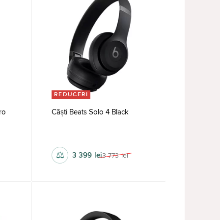
REDUCERI
ro
Căști Beats Solo 4 Black
fără fir, cu fir
⚖
3 399
lei
3 773
lei