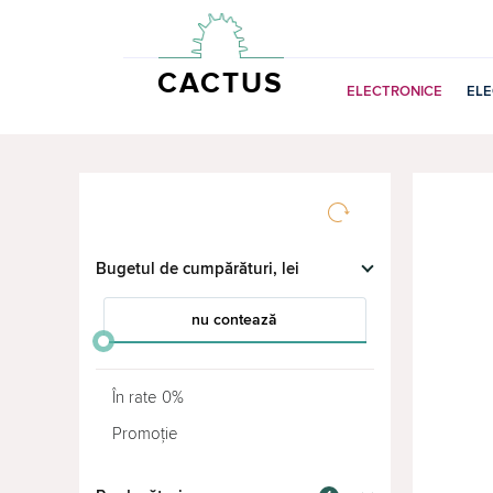
CACTUS
ELECTRONICE
EL
Bugetul de cumpărături, lei
nu contează
от
до
În rate 0%
Promoție