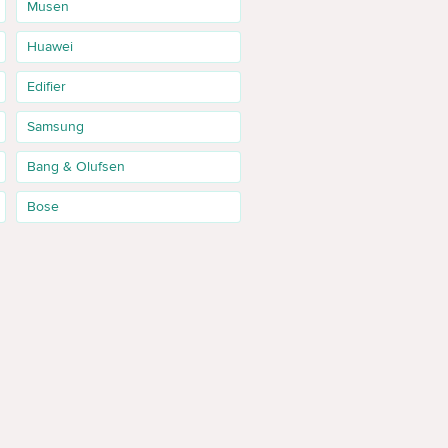
Musen
Huawei
Edifier
 Grey; Casti beats Powerbeats Pro 2 Electric Orange. In
 acum, iar filtrele ajuta sa restrangi alegerea dupa pret,
Samsung
Bang & Olufsen
le au pret apropiat, compara nu doar suma, ci si
Bose