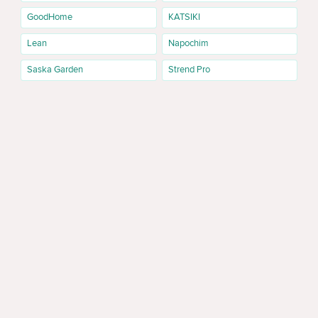
GoodHome
KATSIKI
Lean
Napochim
Saska Garden
Strend Pro