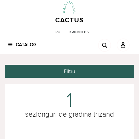
CACTUS
КИШИНЕВ
RO
CATALOG
Filtru
1
sezlonguri de gradina trizand