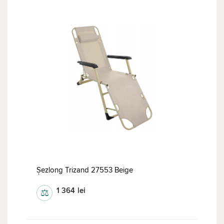
Șezlong Trizand 27553 Beige
1 364
lei
⚖