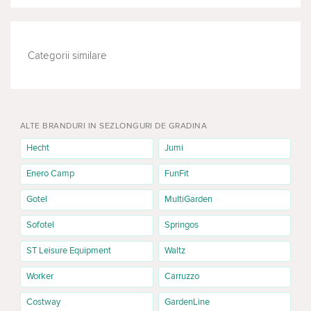
Categorii similare
PISCINE
HAMACE
ALTE BRANDURI IN SEZLONGURI DE GRADINA
Hecht
Jumi
Enero Camp
FunFit
Gotel
MultiGarden
Sofotel
Springos
ST Leisure Equipment
Waltz
Worker
Carruzzo
Costway
GardenLine