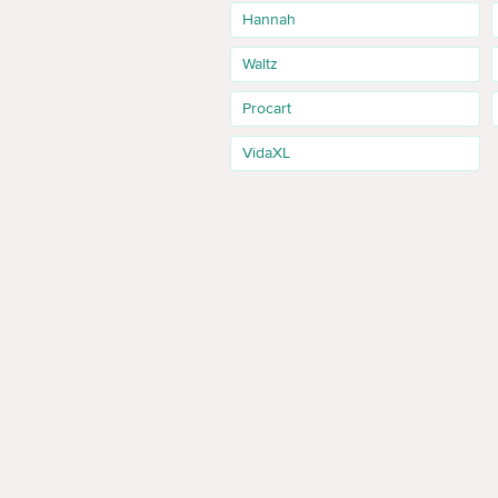
Hannah
Waltz
Procart
VidaXL