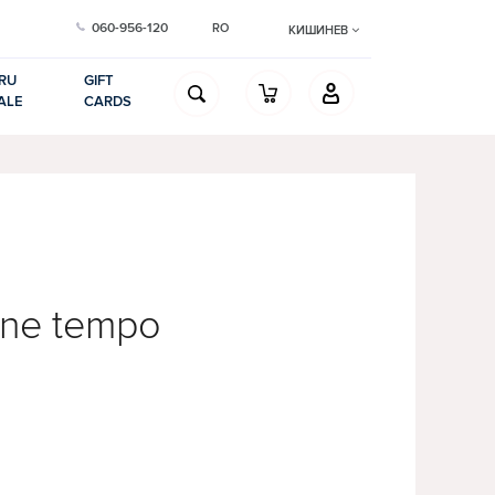
060-956-120
RO
КИШИНЕВ
RU
GIFT
ALE
CARDS
tine tempo