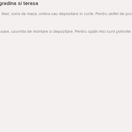
gradina si terasa
r liber, zona de masa, umbra sau depozitare in curte. Pentru astfel de pro
oare, usurinta de montare si depozitare. Pentru spatii mici sunt potrivite
archize, hecht gazebo 34, cort de gradina md.
id variantele si sa ajunga la produsele potrivite.