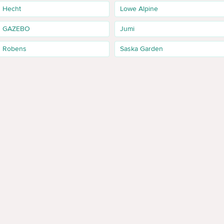
Hecht
Lowe Alpine
GAZEBO
Jumi
Robens
Saska Garden