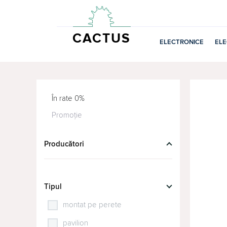
CACTUS
ELECTRONICE
EL
În rate 0%
Promoție
Producători
Tipul
montat pe perete
pavilion