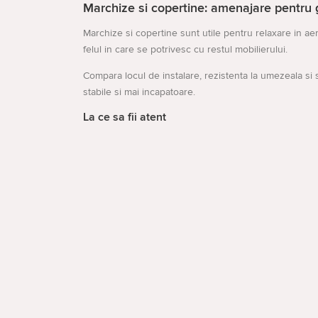
Marchize si copertine: amenajare pentru 
Marchize si copertine sunt utile pentru relaxare in ae
felul in care se potrivesc cu restul mobilierului.
Compara locul de instalare, rezistenta la umezeala si s
stabile si mai incapatoare.
La ce sa fii atent
dimensiunea zonei de amplasare
materialul si intretinerea afara
montarea si depozitarea in extrasezon
Deschideți
Din Search Console apar cautari apropiate precum: m
Aceasta structura ajuta utilizatorul sa compare mai rap
Cactus.md vă ascultă