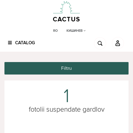
CACTUS
КИШИНЕВ
RO
CATALOG
Filtru
1
fotolii suspendate gardlov