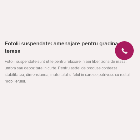
Fotolii suspendate: amenajare pentru gradina si
terasa
Fotolii suspendate sunt utile pentru relaxare in aer liber, zona de masa,
umbra sau depozitare in curte. Pentru astfel de produse conteaza
stabilitatea, dimensiunea, materialul si felul in care se potrivesc cu restul
mobilierului.
Compara locul de instalare, rezistenta la umezeala si soare, usurinta de
montare si depozitare. Pentru spatii mici sunt potrivite solutii compacte, iar
pentru terasa - modele mai stabile si mai incapatoare.
Deschideți
La ce sa fii atent
dimensiunea zonei de amplasare
materialul si intretinerea afara
montarea si depozitarea in extrasezon