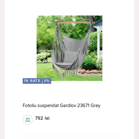
ÎN RATE
0%
Fotoliu suspendat Gardlov 23671 Grey
792
lei
⚖