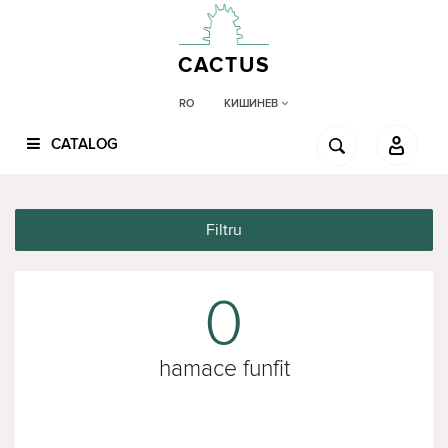
CACTUS
КИШИНЕВ
RO
CATALOG
Filtru
0
hamace funfit