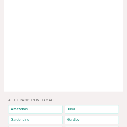
ALTE BRANDURI IN HAMACE
Amazonas
Jumi
GardenLine
Gardlov