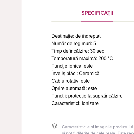
SPECIFICAȚII
Destinație:
de îndreptat
Număr de regimuri:
5
Timp de încălzire:
30 sec
Temperatură maximă:
200 °C
Funcţie ionica:
este
Înveliş plăci:
Ceramică
Cablu rotativ:
este
Oprire automată:
este
Funcții:
protecție la supraîncălzire
Caracteristici:
Ionizare
Caracteristicile și imaginile produsu
și pot fi diferite de cele reale. Este r