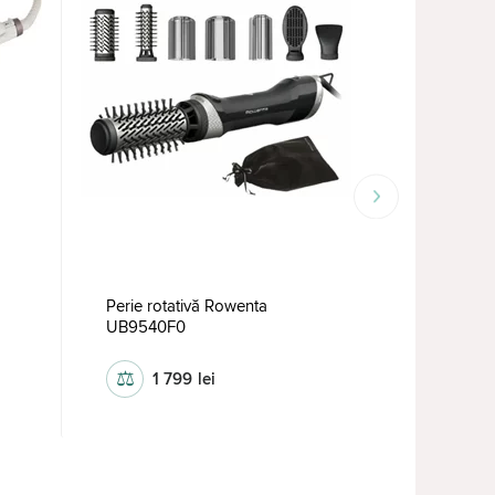
Perie rotativă Rowenta
Uscator de
UB9540F0
UB9520F
⚖
⚖
1 799
lei
1 59