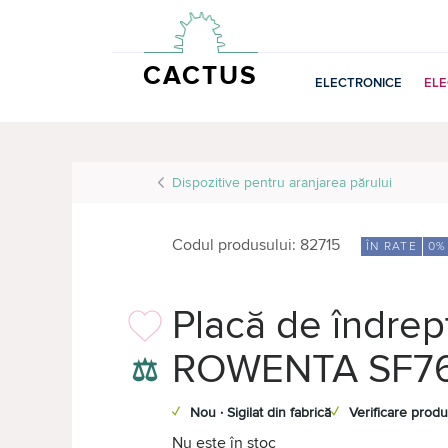
CACTUS
ELECTRONICE
EL
Dispozitive pentru aranjarea părului
Codul produsului: 82715
ÎN RATE
0%
Placă de îndrep
ROWENTA SF7
⚖
✓
Nou · Sigilat din fabrică
✓
Verificare produ
Nu este în stoc