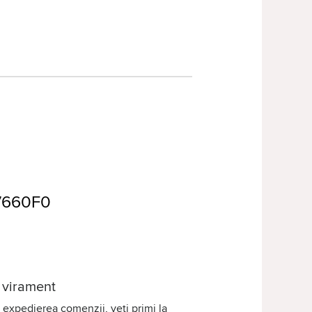
F7660F0
 virament
expedierea comenzii, veți primi la