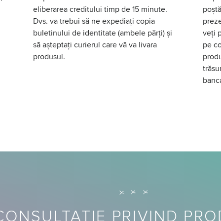
eliberarea creditului timp de 15 minute.
poștă
Dvs. va trebui să ne expediați copia
preze
buletinului de identitate (ambele părți) și
veți 
să așteptați curierul care vă va livara
pe co
produsul.
produ
trăsu
banc
CONSULTAȚIE PRIVIND PR