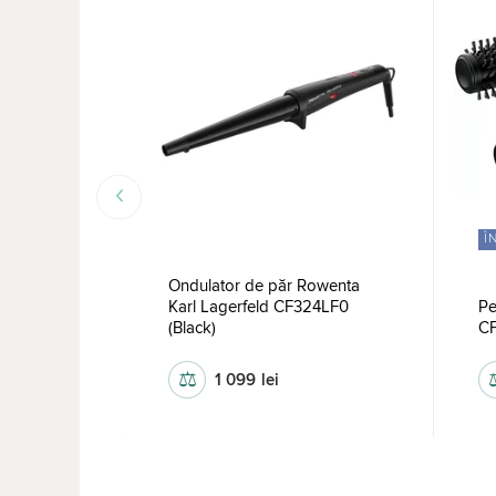
Î
Ondulator de păr Rowenta
Karl Lagerfeld CF324LF0
Pe
a CF3460
(Black)
C
⚖
1 099
lei