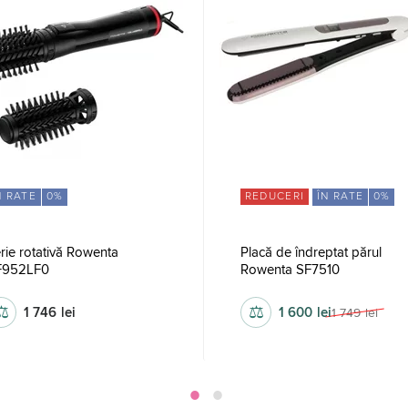
N RATE
0%
REDUCERI
ÎN RATE
0%
rie rotativă Rowenta
Placă de îndreptat părul
F952LF0
Rowenta SF7510
⚖
⚖
1 746
lei
1 600
lei
1 749
lei