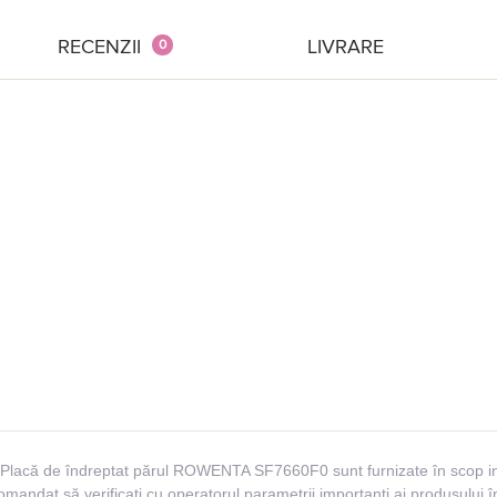
RECENZII
LIVRARE
0
lui Placă de îndreptat părul ROWENTA SF7660F0 sunt furnizate în scop i
ecomandat să verificați cu operatorul parametrii importanți ai produsului 