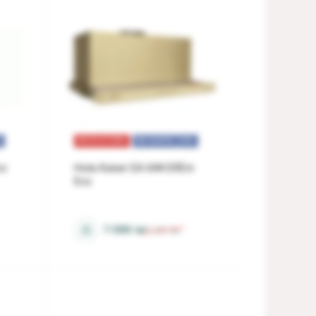
%
REDUCERI
ÎN RATE
0%
co
Hota Kaiser EA 644 ElfEm
Eco
senzorial
⚖
7 099
lei
7 211
lei
evacuare, recirculare
58 dB