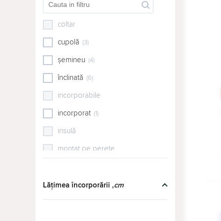
(25)
Franke
(15)
coltar
GENIAL
(1)
cupolă
(3)
Gorenje
(14)
șemineu
(4)
Haier
(1)
înclinată
(6)
Hansa
(15)
incorporabile
HITZE
(1)
incorporat
(1)
Kaiser
(16)
insulă
Kuppersberg
(1)
montat pe perete
LDK
(1)
pe perete
Mastercook
(30)
plată
Lățimea încorporării ,
cm
Midea
(1)
suspendat
Miele
(2)
telescopic
(2)