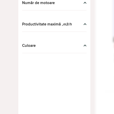
Număr de motoare
Royal
(1)
Samsung
(8)
Samus
(1)
Productivitate maximă ,
m3/h
Siemens
(1)
STILEVS
(1)
Culoare
Teka
(4)
Tornado
(98)
Turboair
(2)
VALENCIA
(2)
Vesta
(6)
Whirlpool
(5)
Wolser
(53)