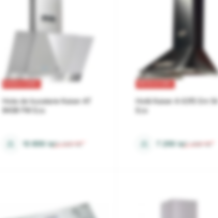
REDUCERI
REDUCERI
Hota de bucatarie Kaiser AT
Hotă Kaiser A 6315 Em Si
8438 FW Eco
Eco
senzorial
evacuare, recirculare
⚖
⚖
10 899
lei
7 299
lei
11 106
lei
7 496
lei
отвод / циркуляция
56 dB
mecanic
53 dB