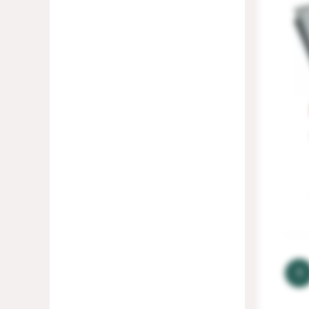
Elikor
Wilhelm
Beko
Hotpoint-Ariston
Eurolux
Magla
Saray
Rohnson
HEINNER
Eleyus
FALMEC
1
VidaXL