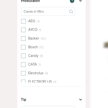
Producători
1
AEG
(3)
AYCO
(1)
Backer
(42)
Bosch
(12)
Candy
(8)
CATA
(1)
Electrolux
(8)
ELECTROPLUS
(4)
Elica
(22)
ELITE
Tip
(2)
Faber