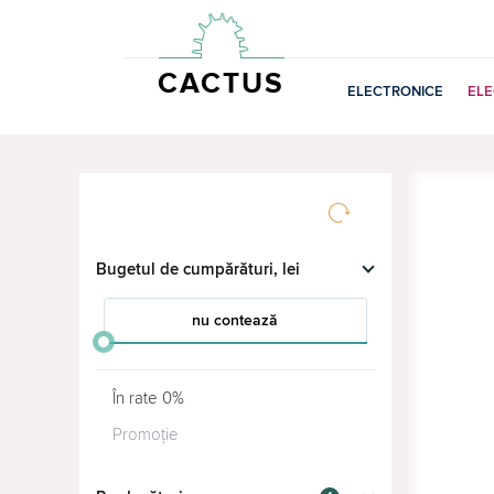
CACTUS
ELECTRONICE
EL
Bugetul de cumpărături, lei
nu contează
от
до
În rate 0%
Promoție