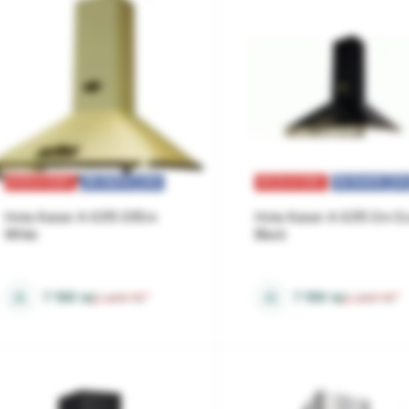
REDUCERI
ÎN RATE
0%
REDUCERI
ÎN RATE
0
Hota Kaiser A 6315 ElfEm
Hota Kaiser A 6315 Em E
White
Black
evacuare, recirculare
evacuare, recirculare
⚖
⚖
7 199
lei
7 199
lei
7 306
lei
7 306
lei
mecanic
mecanic
53 dB