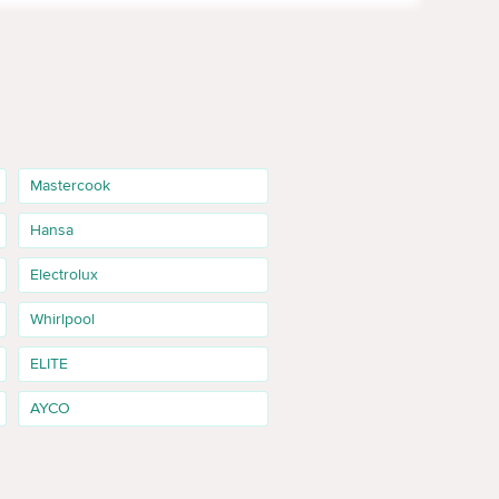
Mastercook
Hansa
Electrolux
Whirlpool
ELITE
AYCO