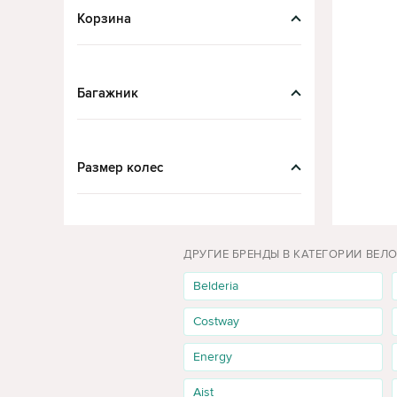
Корзина
Alexis
Razor
Oscar
Багажник
Kikka Boo
FunFit
Enero
Размер колес
Qplay
KinderKraft
Disney
ДРУГИЕ БРЕНДЫ В КАТЕГОРИИ ВЕЛ
Milly Mally
Belderia
Smoby
Costway
Horizont
Energy
Mustang
Stormer
Aist