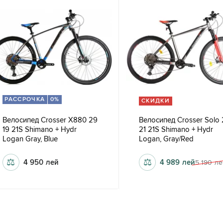
РАССРОЧКА
0%
СКИДКИ
Велосипед Crosser X880 29
Велосипед Crosser Solo
19 21S Shimano + Hydr
21 21S Shimano + Hydr
Logan Gray, Blue
Logan, Gray/Red
⚖
⚖
4 950
лей
4 989
лей
5 190
ле