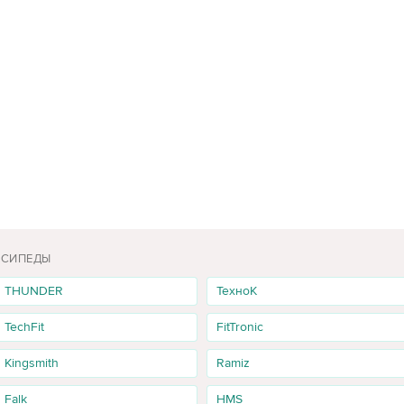
ОСИПЕДЫ
THUNDER
ТехноК
TechFit
FitTronic
Kingsmith
Ramiz
Falk
HMS