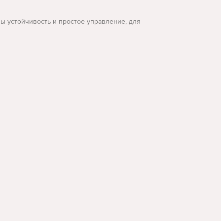
ы устойчивость и простое управление, для
лосипед в молдове.
ельно подходят под задачу.