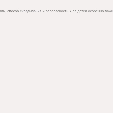
алы, способ складывания и безопасность. Для детей особенно важн
тся запросы: crosser x880, велосипед crosser кишинев, купить ве
 быстрее сравнить варианты и перейти к товарам, которые действит
book
instagram