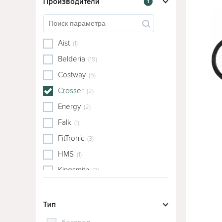
Производители
1
Aist
(1)
Belderia
(19)
Costway
(5)
Crosser
(2)
Energy
(2)
Falk
(1)
FitTronic
(3)
HMS
(1)
Kingsmith
(2)
LeanToys
(3)
Malatec
(1)
Тип
ONWAY Fitness
(1)