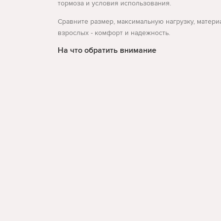
тормоза и условия использования.
Сравните размер, максимальную нагрузку, матери
взрослых - комфорт и надежность.
На что обратить внимание
возраст, рост и нагрузка
устойчивость и безопасность
условия использования
Развернуть
По данным Search Console для этой темы встречаю
Такая структура страницы помогает пользователю
Cactus.md на связи
face
Обратная связь
060-956-120