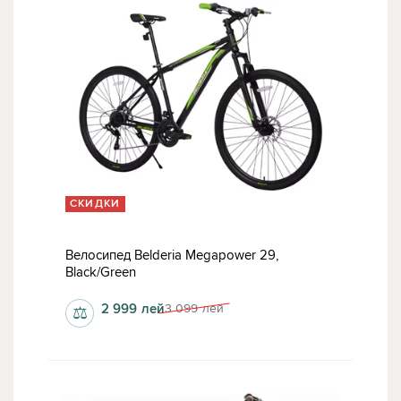
СКИДКИ
Велосипед Belderia Megapower 29,
Black/Green
2 999
лей
3 099
лей
⚖