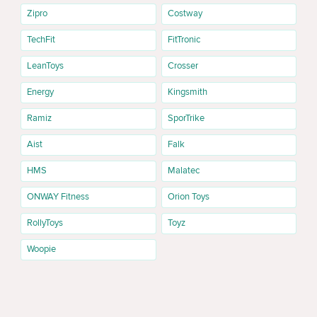
Zipro
Costway
TechFit
FitTronic
LeanToys
Crosser
Energy
Kingsmith
Ramiz
SporTrike
Aist
Falk
HMS
Malatec
ONWAY Fitness
Orion Toys
RollyToys
Toyz
Woopie