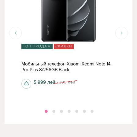
ТОП ПРОДАЖ
СКИДКИ
15
Мобильный телефон Xiaomi Redmi Note 14
Моб
Pro Plus 8/256GB Black
Pro 
5 999
лей
6 399
лей
⚖
⚖