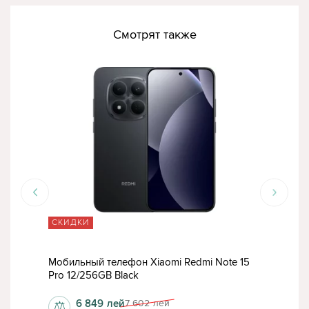
Смотрят также
СКИДКИ
СК
15
Мобильный телефон Xiaomi Redmi Note 15
Моб
Pro 12/256GB Black
Pro 
6 849
лей
7 602
лей
⚖
⚖