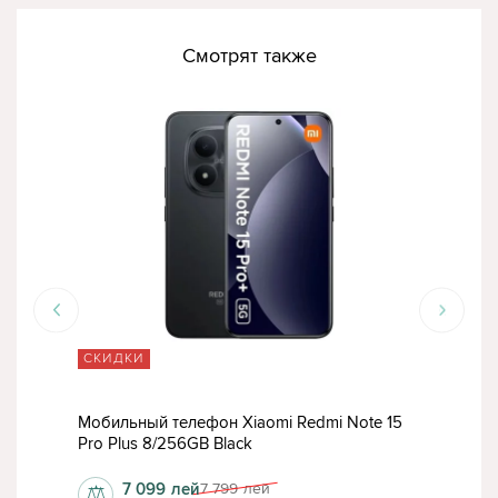
Смотрят также
СКИДКИ
ТО
15
Мобильный телефон Xiaomi Redmi Note 15
Моб
Pro Plus 8/256GB Black
Pro 
7 099
лей
7 799
лей
⚖
⚖