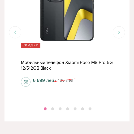
СКИДКИ
СК
o 5G
Мобильный телефон Xiaomi Poco M8 Pro 5G
Моб
12/512GB Black
Pro 
6 699
лей
7 436
лей
⚖
⚖