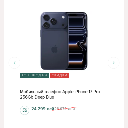
ТОП ПРОДАЖ
СКИДКИ
ТО
Мобильный телефон Apple iPhone 17 Pro
Моб
256Gb Deep Blue
256G
24 299
лей
26 972
лей
⚖
⚖