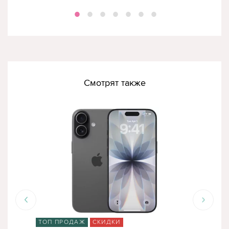
Смотрят также
ТОП ПРОДАЖ
СКИДКИ
ТО