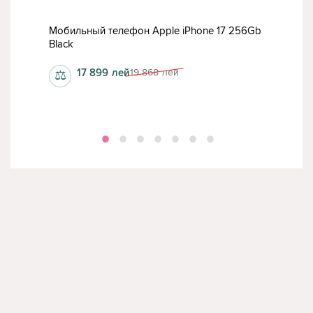
o
Мобильный телефон Apple iPhone 17 256Gb
Моб
Black
256G
17 899
лей
19 868
лей
⚖
⚖