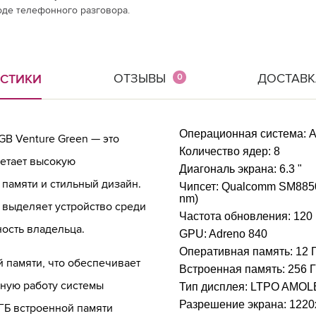
оде телефонного разговора.
ОТЗЫВЫ
ДОСТАВК
ИСТИКИ
0
Операционная система:
A
GB Venture Green — это
Количество ядер:
8
етает высокую
Диагональ экрана:
6.3 "
памяти и стильный дизайн.
Чипсет:
Qualcomm SM8850-
nm)
 выделяет устройство среди
Частота обновления:
120
ость владельца.
GPU:
Adreno 840
Оперативная память:
12 
 памяти, что обеспечивает
Встроенная память:
256 
ьную работу системы
Тип дисплея:
LTPO AMOL
Разрешение экрана:
1220
ГБ встроенной памяти