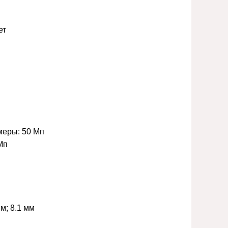
ет
меры:
50 Мп
Мп
мм; 8.1 мм