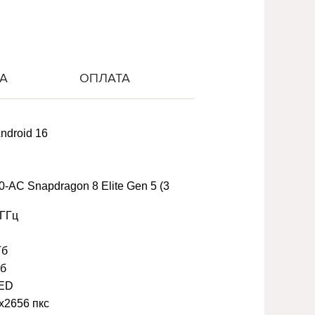
А
ОПЛАТА
ndroid 16
AC Snapdragon 8 Elite Gen 5 (3
 ГГц
Гб
Гб
ED
х2656 пкс