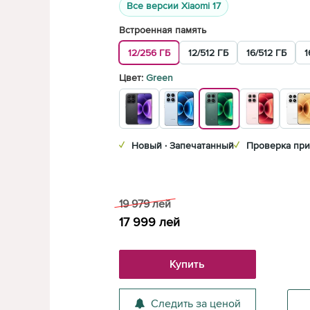
Все версии Xiaomi 17
Встроенная память
12/256 ГБ
12/512 ГБ
16/512 ГБ
1
Цвет:
Green
✓
Новый · Запечатанный
✓
Проверка при
19 979
лей
17 999
лей
Купить
Следить за ценой