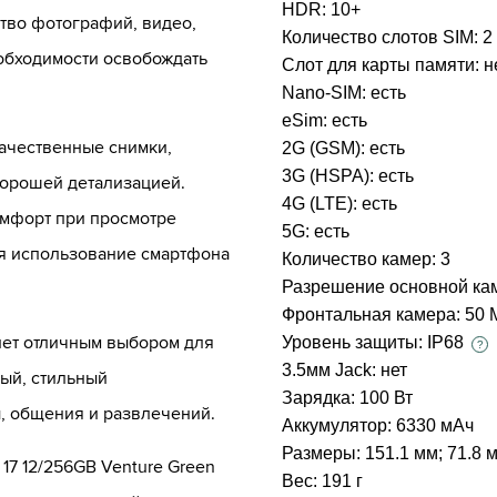
HDR:
10+
тво фотографий, видео,
Количество слотов SIM:
2
обходимости освобождать
Слот для карты памяти:
н
Nano-SIM:
есть
eSim:
есть
качественные снимки,
2G (GSM):
есть
3G (HSPA):
есть
орошей детализацией.
4G (LTE):
есть
омфорт при просмотре
5G:
есть
лая использование смартфона
Количество камер:
3
Разрешение основной ка
Фронтальная камера:
50 
анет отличным выбором для
Уровень защиты:
IP68
?
3.5мм Jack:
нет
ый, стильный
Зарядка:
100 Вт
, общения и развлечений.
Аккумулятор:
6330 мАч
Размеры:
151.1 мм; 71.8 
17 12/256GB Venture Green
Вес:
191 г