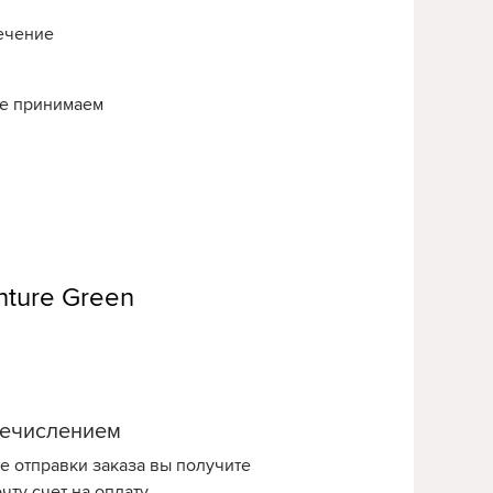
течение
нье принимаем
nture Green
ечислением
е отправки заказа вы получите
чту счет на оплату.