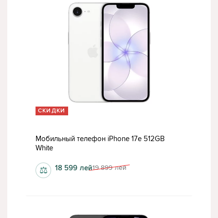
СКИДКИ
Мобильный телефон iPhone 17e 512GB
White
18 599
лей
19 899
лей
⚖