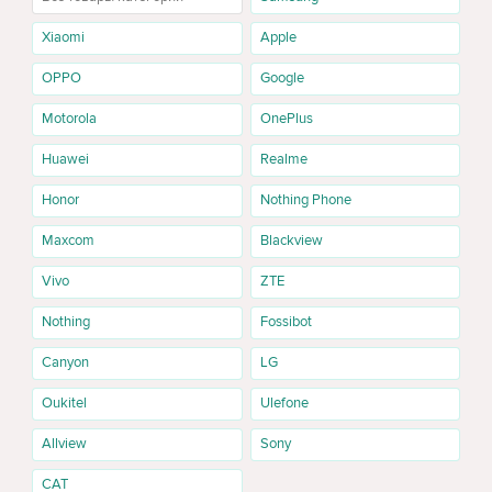
iPhone 17e 256GB
iPhone 17e 256GB подойдёт тем, кто ищет современный
Xiaomi
Apple
смартфон Apple с достаточным объёмом памяти для приложений,
OPPO
Google
фотографий, видео и личных файлов. Это сбалансированная
версия для ежедневного использования и одна из самых
Motorola
OnePlus
популярных конфигураций.
Huawei
Realme
iPhone 17e 512GB
Honor
Nothing Phone
iPhone 17e 512GB стоит выбрать, если вы часто снимаете фото и
видео, устанавливаете много приложений или хотите иметь
Maxcom
Blackview
больше свободного места на смартфоне. Такой объём памяти
удобен для активного использования устройства в течение
Vivo
ZTE
нескольких лет.
Nothing
Fossibot
iPhone 17e в Кишинёве и по всей Молдове
Canyon
LG
На Cactus.md можно заказать iPhone 17e онлайн с доставкой по
Кишинёву и другим населённым пунктам Молдовы. Перед
Oukitel
Ulefone
покупкой вы можете проверить наличие нужной модели,
выбрать цвет, объём памяти и удобный способ оплаты.
Allview
Sony
Доставка по Кишинёву и Молдове
CAT