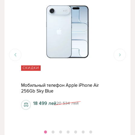
СКИДКИ
СК
Мобильный телефон Apple iPhone Air
Моб
256Gb Sky Blue
256
18 499
лей
20 534
лей
⚖
⚖