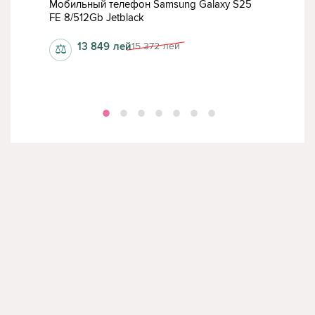
12GB
Мобильный телефон Samsung Galaxy S25
Моб
FE 8/512Gb Jetblack
12/
13 849
лей
15 372
лей
⚖
⚖