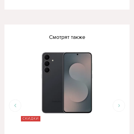
Смотрят также
СКИДКИ
СК