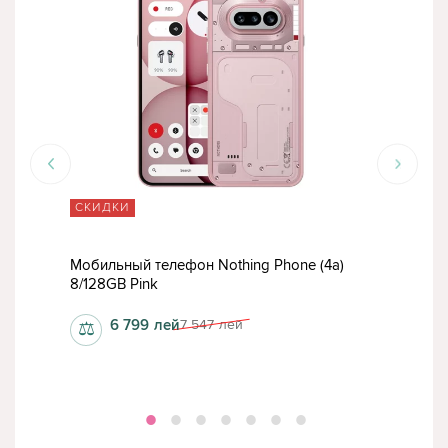
СКИДКИ
СК
Мобильный телефон Nothing Phone (4a)
8/128GB Pink
Теле
6 799
лей
7 547
лей
⚖
⚖