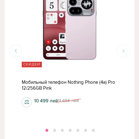
СКИДКИ
СК
 Pro
Мобильный телефон Nothing Phone (4a) Pro
Моб
12/256GB Pink
8/12
10 499
лей
11 654
лей
⚖
⚖