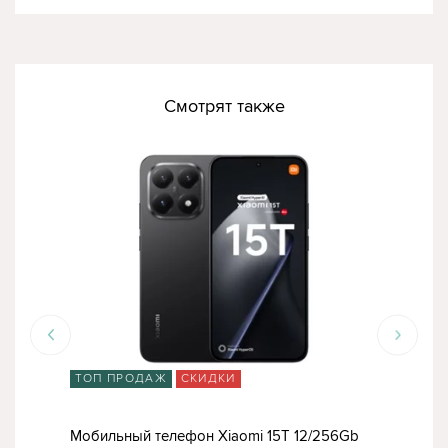
Смотрят также
ТОП ПРОДАЖ
СКИДКИ
ТО
 Pro
Мобильный телефон Xiaomi 15T 12/256Gb
Моб