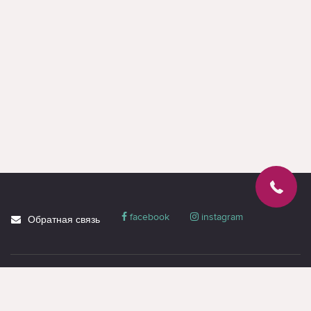
В ассортименте Helmet встречаются: Кольцевая лампа LJJ 45
Black; Кольцевая лампа Helmet Selfie Ring Light 18" LJJ45 with
Tripod. В названиях часто заметны обозначения: Кольцевая,
лампа, LJJ, Black, Selfie, Ring. Эти примеры показывают, какие
серии и конфигурации доступны сейчас.
На Cactus.md можно купить кольцевые лампы Helmet онлайн
или в магазине, уточнить актуальную цену, гарантию и доставку
по Молдове. Для финального выбора откройте несколько
близких товаров и сравните характеристики рядом.
facebook
instagram
Обратная связь
О магазине
Блог
Доставка