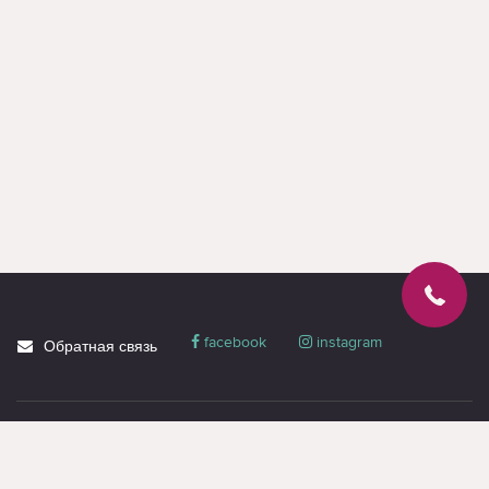
лампа Cellularline Selfie Ring Pro Black; Кольцевая лампа
Cellularline Selfie Ring Multicolor Black; Кольцевая лампа
Cellularline Selfie Ring Multicolor - Universale. В названиях часто
заметны обозначения: Кольцевая, лампа, Ring, Light, Master,
треногой. Эти примеры показывают, какие серии и
конфигурации доступны сейчас.
На Cactus.md можно купить кольцевые лампы Cellularline онлайн
или в магазине, уточнить актуальную цену, гарантию и доставку
по Молдове. Для финального выбора откройте несколько
близких товаров и сравните характеристики рядом.
facebook
instagram
Обратная связь
О магазине
Блог
Доставка