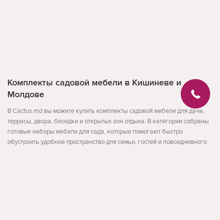
Комплекты садовой мебели в Кишиневе и
Молдове
В Cactus.md вы можете купить комплекты садовой мебели для дачи,
террасы, двора, беседки и открытых зон отдыха. В категории собраны
готовые наборы мебели для сада, которые помогают быстро
обустроить удобное пространство для семьи, гостей и повседневного
отдыха на свежем воздухе.
В разделе представлены комплекты садовой мебели для разных
сценариев использования: для дачи, террасы, двора и летней
Развернуть
площадки. Это удобный формат для тех, кто хочет сразу подобрать
стол и стулья или полноценный набор мебели без отдельного поиска
каждого элемента.