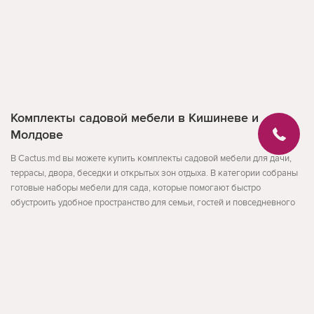
Комплекты садовой мебели в Кишиневе и
Молдове
В Cactus.md вы можете купить комплекты садовой мебели для дачи,
террасы, двора, беседки и открытых зон отдыха. В категории собраны
готовые наборы мебели для сада, которые помогают быстро
обустроить удобное пространство для семьи, гостей и повседневного
отдыха на свежем воздухе.
В разделе представлены комплекты садовой мебели для разных
сценариев использования: для дачи, террасы, двора и летней
Развернуть
площадки. Это удобный формат для тех, кто хочет сразу подобрать
стол и стулья или полноценный набор мебели без отдельного поиска
каждого элемента.