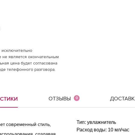
т исключительно
е не является окончательным
ная цена будет согласована
оде телефонного разговора.
ОТЗЫВЫ
ДОСТАВК
ИСТИКИ
0
Тип:
увлажнитель
ет современный стиль,
Расход воды:
10 мл/час
использования, создавая