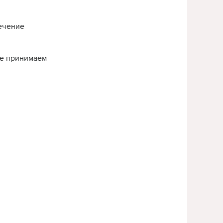
течение
нье принимаем