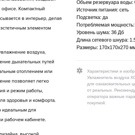
Объем резервуара воды:
 офисе. Компактный
Источник питания:
сеть
Подсветка:
да
сывается в интерьер, делая
Потребляемая мощность
и эстетичным элементом
Уровень шума:
36 Дб
Длина сетевого шнура:
1.
Размеры:
170х170х270 м
увлажнение воздуха,
жение дыхательных путей
альным отоплением или
Характеристики и изоб
Увлажнитель воздуха X
ение позволяет легко
для ознакомительных це
ия и режим работы,
от реальных. Рекоменду
оператора важные пара
ля здоровья и комфорта.
покупкой.
го идеальным для
ли рабочем кабинете.
дизайна, высокой