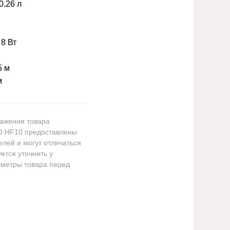
0.26 л
:
8 Вт
5 м
м
ражения товара
O HF10 предоставлены
лей и могут отличаться
ется уточнить у
метры товара перед