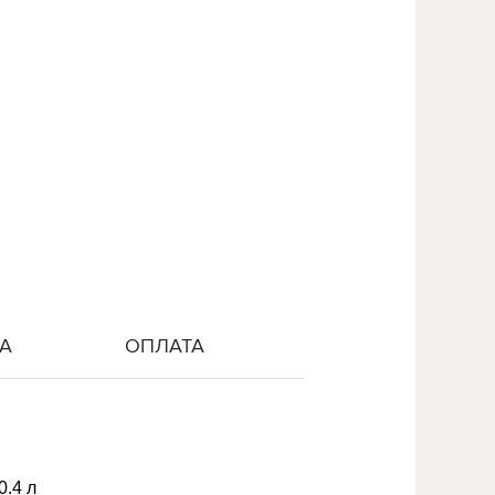
А
ОПЛАТА
0.4 л