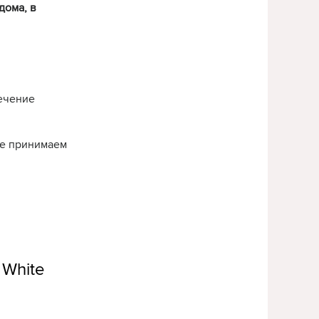
дома, в
течение
нье принимаем
 White