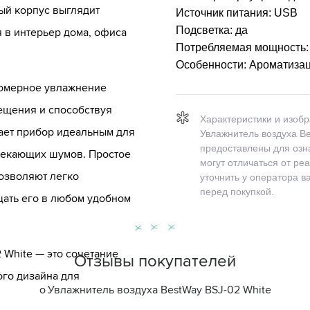
ый корпус выглядит
Источник питания:
USB
Подсветка:
да
 в интерьер дома, офиса
Потребляемая мощность
Особенности:
Ароматиза
номерное увлажнение
ещения и способствуя
Характеристики и изоб
лает прибор идеальным для
Увлажнитель воздуха Be
предоставлены для озн
лекающих шумов. Простое
могут отличаться от ре
озволяют легко
уточнить у оператора 
перед покупкой.
щать его в любом удобном
 White — это сочетание
Отзывы покупателей
ого дизайна для
о
Увлажнитель воздуха BestWay BSJ-02 White