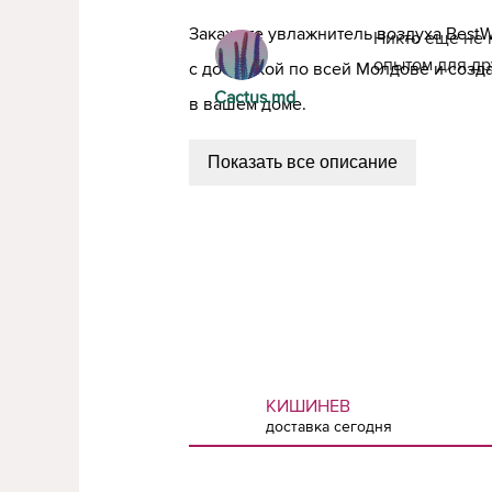
Закажите увлажнитель воздуха BestW
Никто еще не 
опытом для др
с доставкой по всей Молдове и созд
Cactus.md
в вашем доме.
Показать все описание
КИШИНЕВ
доставка сегодня