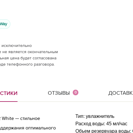
tWay
т исключительно
е не является окончательным
ная цена будет согласована
оде телефонного разговора.
ОТЗЫВЫ
ДОСТАВК
ИСТИКИ
0
Тип:
увлажнитель
 White — стильное
Расход воды:
45 мл/час
оддержания оптимального
Объем резервуара воды: