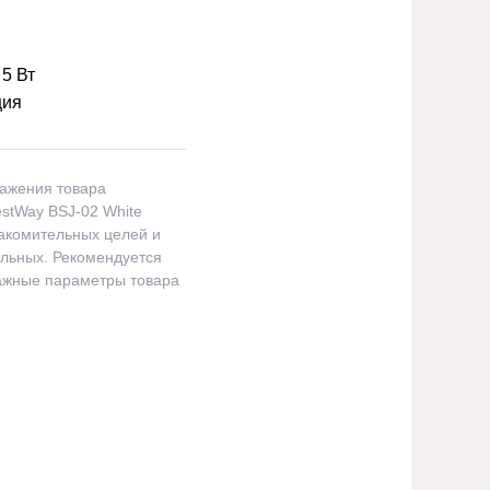
:
5 Вт
ция
ражения товара
stWay BSJ-02 White
акомительных целей и
альных. Рекомендуется
важные параметры товара