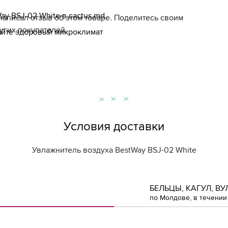
ay BSJ‑02 White в cactus.md
написал отзыв об этом товаре. Поделитесь своим
угих покупателей.
айте здоровый микроклимат
Условия доставки
Увлажнитель воздуха BestWay BSJ-02 White
БЕЛЬЦЫ, КАГУЛ, ВУ
по Молдове, в течении 