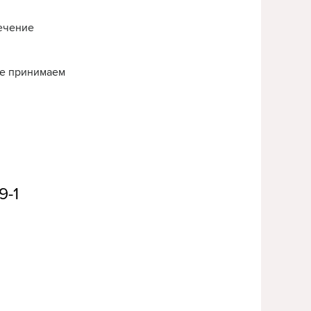
течение
нье принимаем
9-1