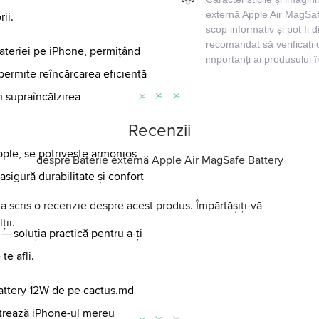
externă Apple Air MagSafe
rii.
scop informativ și pot fi d
recomandat să verificați 
bateriei pe iPhone, permițând
importanți ai produsului 
permite reîncărcarea eficientă
in supraîncălzirea
Recenzii
pple, se potrivește armonios
despre
Baterie externă Apple Air MagSafe Battery
asigură durabilitate și confort
a scris o recenzie despre acest produs. Împărtășiți-vă
ții.
 soluția practică pentru a-ți
te afli.
ttery 12W de pe cactus.md
ăstrează iPhone-ul mereu