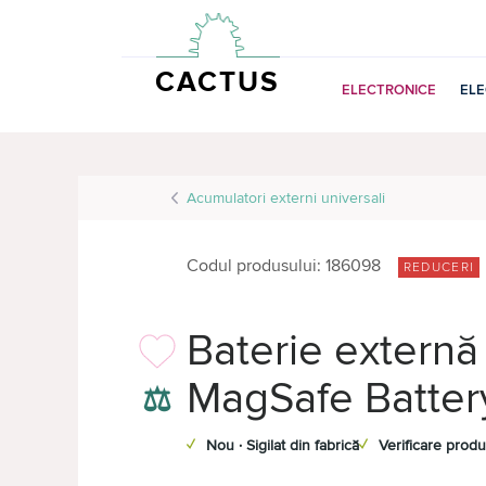
CACTUS
ELECTRONICE
EL
Acumulatori externi universali
Codul produsului: 186098
REDUCERI
Baterie externă
MagSafe Batter
⚖
✓
Nou · Sigilat din fabrică
✓
Verificare produ