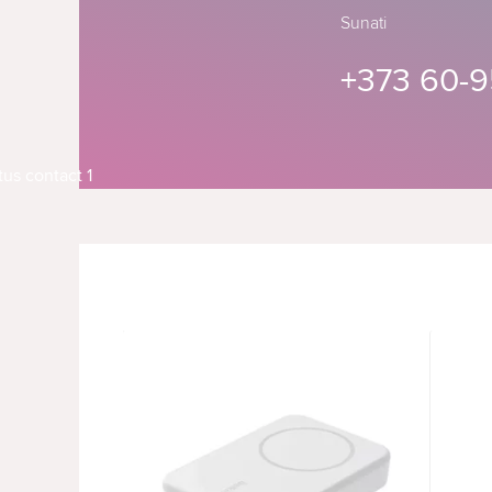
Sunati
+373 60-9