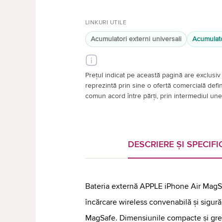
LINKURI UTILE
Acumulatori externi universali
Acumulato
Prețul indicat pe această pagină are exclusiv 
reprezintă prin sine o ofertă comercială definiti
comun acord între părți, prin intermediul unei
DESCRIERE ȘI SPECIFIC
Bateria externă APPLE iPhone Air MagS
încărcare wireless convenabilă și sigur
MagSafe. Dimensiunile compacte și greu