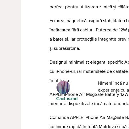
perfect pentru utilizarea zilnică și călăto
Fixarea magnetică asigură stabilitatea 
încărcarea fără cabluri. Puterea de 12W 
a bateriei, iar protecțiile integrate prev
și suprasarcina.
Designul minimalist elegant, specific A
cu iPhone-ul, iar materialele de calitate 
în utilizare.
Nimeni încă nu 
experiența cu al
APPLE iPhone Air MagSafe Battery 12W —
Cactus.md
menține dispozitivele încărcate oriunde 
Comandă APPLE iPhone Air MagSafe Ba
cu livrare rapidă în toată Moldova și p