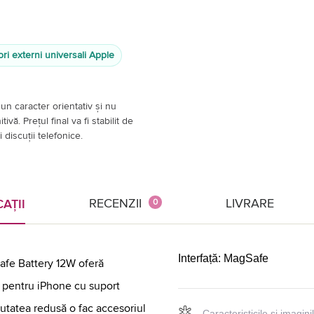
ri externi universali Apple
un caracter orientativ și nu
vă. Prețul final va fi stabilit de
 discuții telefonice.
RECENZII
LIVRARE
AȚII
0
Interfață:
MagSafe
afe Battery 12W oferă
ă pentru iPhone cu suport
tatea redusă o fac accesoriul
Caracteristicile și imagin