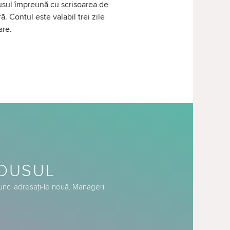
sul împreună cu scrisoarea de
ră. Contul este valabil trei zile
are.
ODUSUL
tunci adresați-le nouă. Managerii