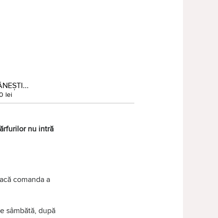
NEȘTI...
0 lei
rfurilor nu intră
 dacă comanda a
 de sâmbătă, după