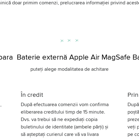
uminică doar primim comenzi, prelucrarea informației privind aces
ara Baterie externă Apple Air MagSafe Ba
puteți alege modalitatea de achitare
În credit
Prin
,
După efectuarea comenzii vom confirma
După 
eliberarea creditului timp de 15 minute.
poștă
Dvs. va trebui să ne expediați copia
preze
buletinului de identitate (ambele părți) și
veți 
să așteptați curierul care vă va livara
pe co