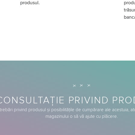
produsul.
produ
trăsu
banc
CONSULTAȚIE PRIVIND PR
trebări privind produsul și posibilitățile de cumpărare ale acestuia, a
magazinului o să vă ajute cu plăcere.