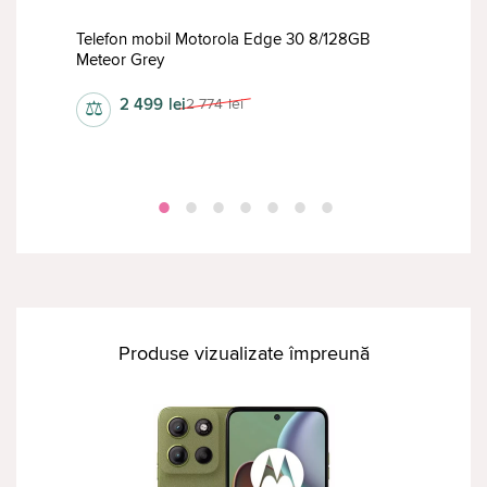
Telefon mobil Motorola Edge 30 8/128GB
Meteor Grey
Tele
2 499
lei
2 774
lei
⚖
⚖
Produse vizualizate împreună