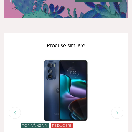
Produse similare
TOP VÂNZĂRI
REDUCERI
RED