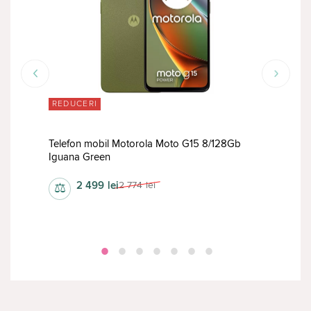
REDUCERI
RED
Telefon mobil Motorola Moto G15 8/128Gb
Tele
ed
Iguana Green
Atla
2 499
lei
2 774
lei
⚖
⚖