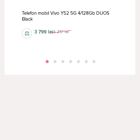
Telefon mobil Vivo Y52 5G 4/128Gb DUOS
lue
Black
Tele
3 799
lei
4 217
lei
⚖
⚖