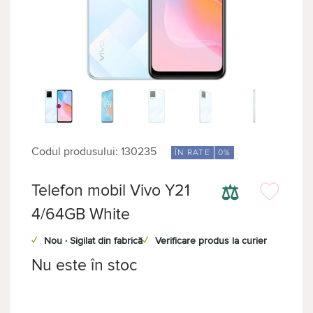
Codul produsului: 130235
ÎN RATE
0%
⚖
Telefon mobil Vivo Y21
4/64GB White
✓
Nou · Sigilat din fabrică
✓
Verificare produs la curier
Nu este în stoc