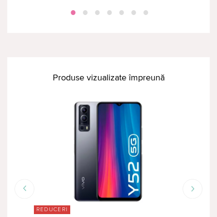
Produse vizualizate împreună
REDUCERI
RED