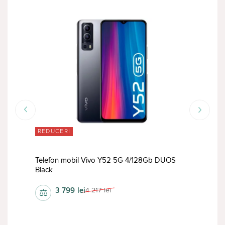
REDUCERI
RED
m
Telefon mobil Vivo Y52 5G 4/128Gb DUOS
Black
Tele
3 799
lei
4 217
lei
⚖
⚖