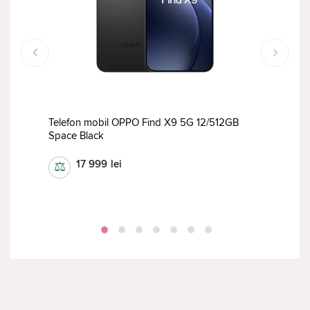
TOP
Telefon mobil OPPO Find X9 5G 12/512GB
Tele
Space Black
12/5
17 999
lei
⚖
⚖