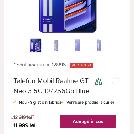
Codul produsului: 128816
REDUCERI
⚖
Telefon Mobil Realme GT
Neo 3 5G 12/256Gb Blue
✓
Nou · Sigilat din fabrică
✓
Verificare produs la curier
13 319
lei
Adaugă în coș
11 999
lei