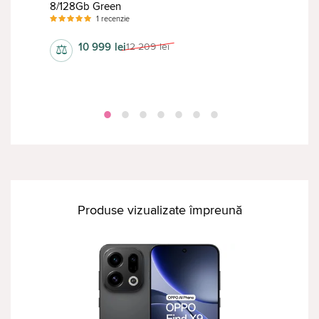
Tele
8/128Gb Green
lver
Blue
1 recenzie
10 999
lei
12 209
lei
⚖
⚖
Produse vizualizate împreună