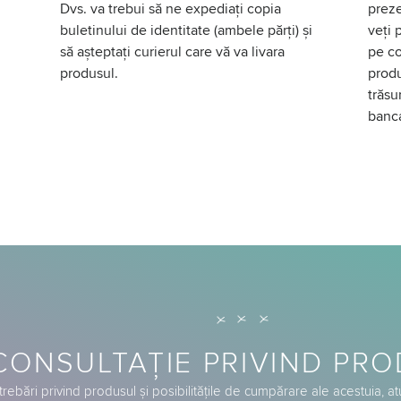
Dvs. va trebui să ne expediați copia
preze
buletinului de identitate (ambele părți) și
veți 
să așteptați curierul care vă va livara
pe co
produsul.
produ
trăsu
banc
CONSULTAȚIE PRIVIND PR
trebări privind produsul și posibilitățile de cumpărare ale acestuia, a