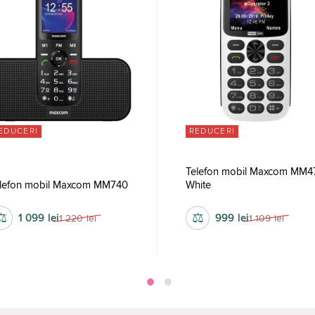
EDUCERI
REDUCERI
Telefon mobil Maxcom MM4
lefon mobil Maxcom MM740
White
⚖
⚖
1 099
lei
999
lei
1 220
lei
1 109
lei