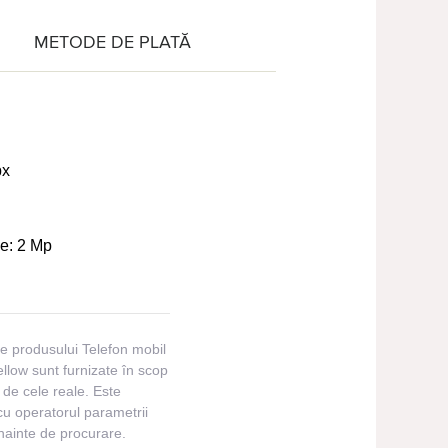
METODE DE PLATĂ
px
le:
2 Mp
ile produsului Telefon mobil
ow sunt furnizate în scop
te de cele reale. Este
cu operatorul parametrii
înainte de procurare.