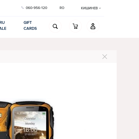
060-956-120
RO
КИШИНЕВ
RU
GIFT
ALE
CARDS