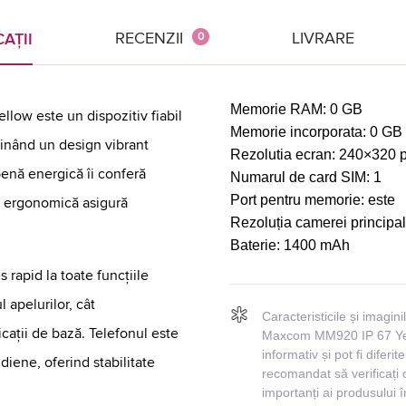
RECENZII
LIVRARE
AȚII
0
Memorie RAM:
0 GB
ow este un dispozitiv fiabil
Memorie incorporata:
0 GB
mbinând un design vibrant
Rezolutia ecran:
240×320 
benă energică îi conferă
Numarul de card SIM:
1
Port pentru memorie:
este
sa ergonomică asigură
Rezoluția camerei principa
Baterie:
1400 mAh
s rapid la toate funcțiile
l apelurilor, cât
Caracteristicile și imagin
icații de bază. Telefonul este
Maxcom MM920 IP 67 Yell
informativ și pot fi diferi
idiene, oferind stabilitate
recomandat să verificați 
importanți ai produsului 