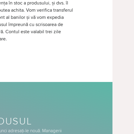
nța în stoc a produsului, și dvs. îl
putea achita. Vom verifica transferul
nt al banilor și vă vom expedia
sul împreună cu scrisoarea de
ră. Contul este valabil trei zile
are.
ODUSUL
tunci adresați-le nouă. Managerii