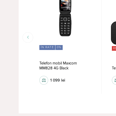
ÎN RATE
0%
R
com
Telefon mobil Maxcom
MM828 4G Black
Te
⚖
1 099
lei