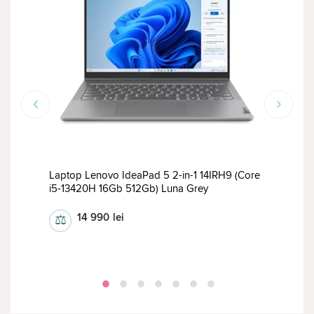
RED
i5-
Laptop Lenovo IdeaPad 5 2-in-1 14IRH9 (Core
Lapt
i5-13420H 16Gb 512Gb) Luna Grey
5 74
14 990
lei
⚖
⚖