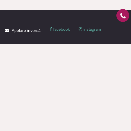
facebook
instagram
Apelare inversă
Despre CACTUS
Blog
Livrare
Politica de confidențialitate
Garanție și condiții
Promoții
Informaţie de contact
Toată informația de pe pagină este destinată doar pentru familiarizare și are
un caracter informativ, nu constituie o ofertă publică sau o propunere
comercială. Puteți obține o ofertă sau o propunere comercială doar prin
intermediul managerilor (chiar și atunci când faceți o cerere pe site).