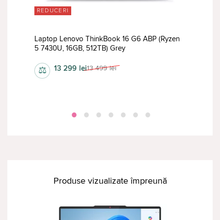
REDUCERI
i5-
Laptop Lenovo ThinkBook 16 G6 ABP (Ryzen
Lap
5 7430U, 16GB, 512TB) Grey
Ryze
13 299
lei
13 499
lei
⚖
⚖
Produse vizualizate împreună