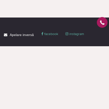
facebook
instagram
Apelare inversă
Despre CACTUS
Blog
Livrare
Politica de confidențialitate
Garanție și condiții
Promoții
Informaţie de contact
Toată informația de pe pagină este destinată doar pentru familiarizare și are
un caracter informativ, nu constituie o ofertă publică sau o propunere