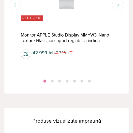
REDUCERI
RED
e și
Monitor APPLE Studio Display MMYW3, Nano-
Texture Glass, cu suport reglabil la înclina
Moni
42 999
lei
47 729
lei
⚖
⚖
Produse vizualizate împreună