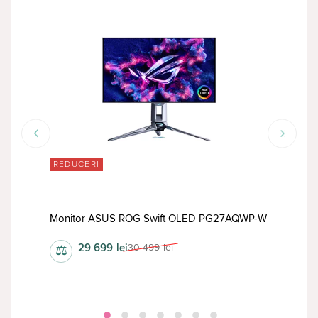
REDUCERI
Monitor ASUS ROG Swift OLED PG27AQWP-W
Mon
29 699
lei
30 499
lei
⚖
⚖