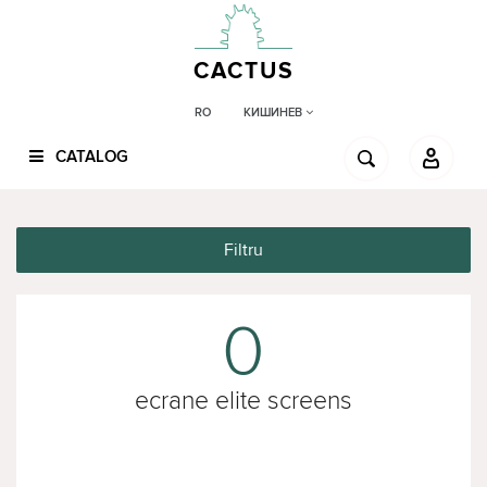
CACTUS
КИШИНЕВ
RO
CATALOG
Filtru
0
ecrane elite screens