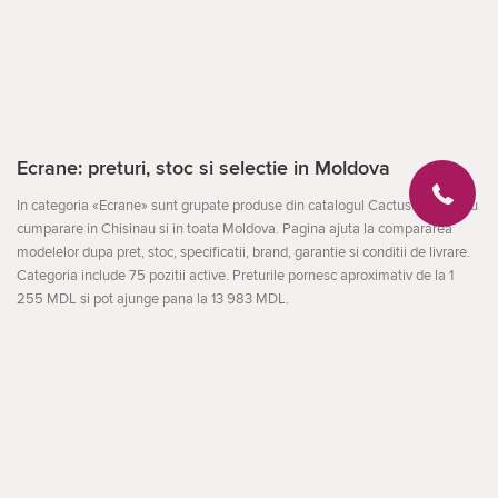
Ecrane: preturi, stoc si selectie in Moldova
In categoria «Ecrane» sunt grupate produse din catalogul Cactus.md pentru
cumparare in Chisinau si in toata Moldova. Pagina ajuta la compararea
modelelor dupa pret, stoc, specificatii, brand, garantie si conditii de livrare.
Categoria include 75 pozitii active. Preturile pornesc aproximativ de la 1
255 MDL si pot ajunge pana la 13 983 MDL.
Interogari Google Search Console folosite
Textul si meta-datele paginii folosesc formulari reale observate in Google
Deschideți
Search Console: проектор cactus.
Aceste interogari ajuta pagina sa raspunda mai bine cautarilor legate de
model, brand, pret, categorie si locul achizitiei in Moldova. De aceea textul
pastreaza intentia comerciala despre alegere, pret, stoc, livrare, garantie si