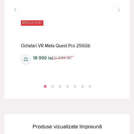
RED
REDUCERI
Ochelari VR Meta Quest Pro 256Gb
Oche
18 999
lei
21 089
lei
⚖
⚖
Produse vizualizate împreună