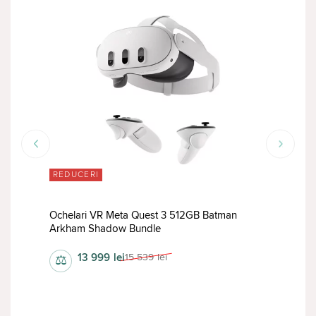
REDUCERI
TOP
Ochelari VR Meta Quest 3 512GB Batman
Arkham Shadow Bundle
Oche
13 999
lei
15 539
lei
⚖
⚖