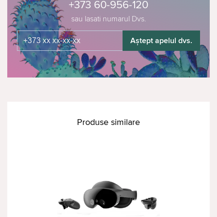
+373 60-956-120
sau lasati numarul Dvs.
Aștept apelul dvs.
Produse similare