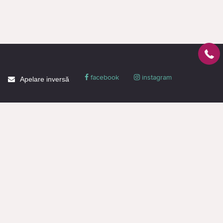
facebook
instagram
Apelare inversă
Despre CACTUS
Blog
Livrare
Politica de confidențialitate
Garanție și condiții
Promoții
Informaţie de contact
Toată informația de pe pagină este destinată doar pentru familiarizare și are