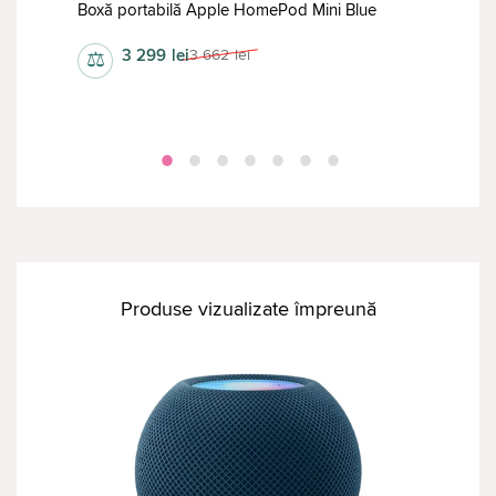
w
Boxă portabilă Apple HomePod Mini Blue
gene
3 299
lei
3 662
lei
⚖
⚖
Produse vizualizate împreună