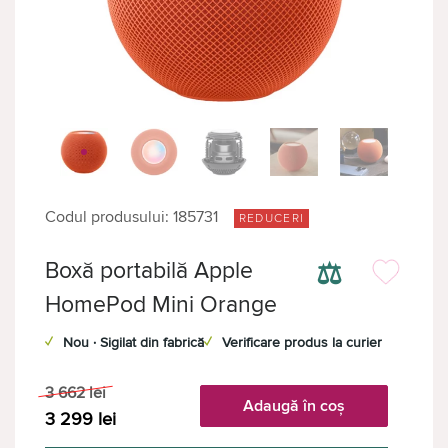
Codul produsului: 185731
REDUCERI
⚖
Boxă portabilă Apple
HomePod Mini Orange
✓
Nou · Sigilat din fabrică
✓
Verificare produs la curier
3 662
lei
Adaugă în coș
3 299
lei