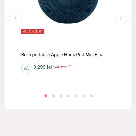
REDUCERI
RED
Boxă
Black
Boxă portabilă Apple HomePod Mini Blue
gene
3 299
lei
3 662
lei
⚖
⚖