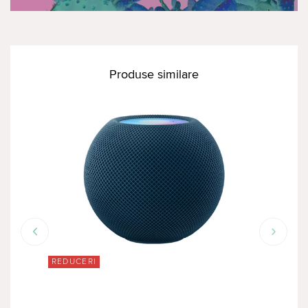
Produse similare
REDUCERI
RED
Boxă