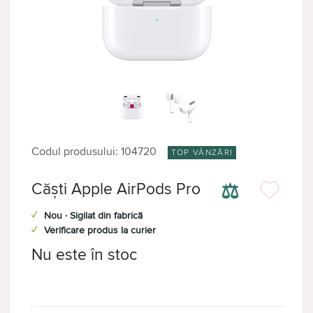
Codul produsului: 104720
TOP VÂNZĂRI
⚖
Căşti Apple AirPods Pro
✓
Nou · Sigilat din fabrică
✓
Verificare produs la curier
Nu este în stoc