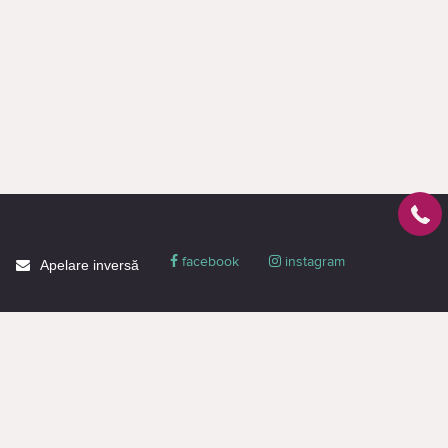
facebook
instagram
Apelare inversă
Despre CACTUS
Blog
Livrare
Politica de confidențialitate
Garanție și condiții
Promoții