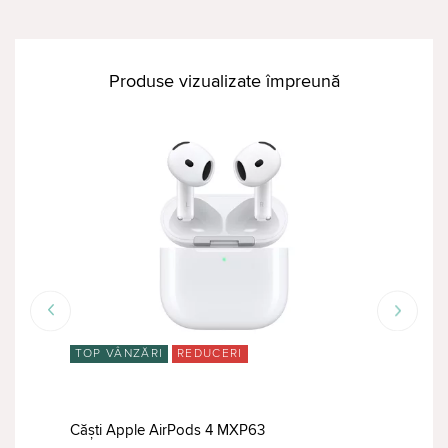
Produse vizualizate împreună
ÎN 
TOP VÂNZĂRI
REDUCERI
ress
Căşti Apple AirPods 4 MXP63
Căşt