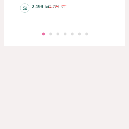
2 499
lei
2 774
lei
⚖
⚖