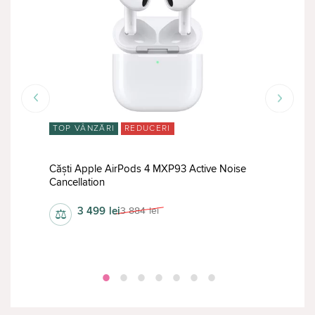
TOP VÂNZĂRI
REDUCERI
TOP
Căști Apple AirPods 4 MXP93 Active Noise
Cancellation
Căşt
3 499
lei
3 884
lei
⚖
⚖