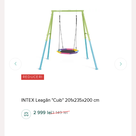
REDUCERI
RED
INTEX Leagăn "Cuib" 201x235x200 cm
INTE
2 999
lei
3 149
lei
⚖
⚖