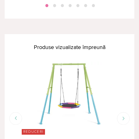
Produse vizualizate împreună
REDUCERI
RED