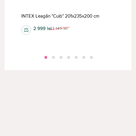
INTEX Leagăn "Cuib" 201x235x200 cm
INTE
2 999
lei
3 149
lei
⚖
⚖