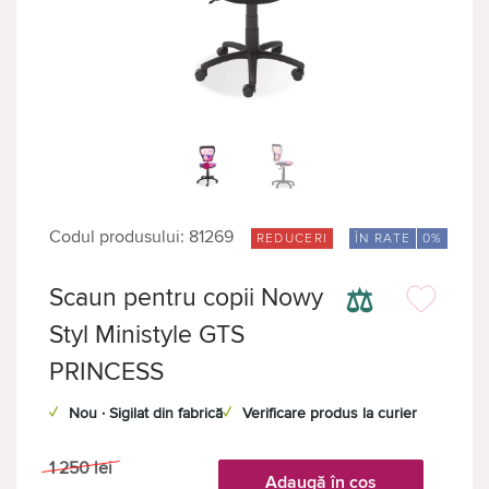
Codul produsului: 81269
REDUCERI
ÎN RATE
0%
⚖
Scaun pentru copii Nowy
Styl Ministyle GTS
PRINCESS
✓
Nou · Sigilat din fabrică
✓
Verificare produs la curier
1 250
lei
Adaugă în coș