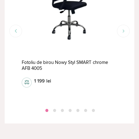
RED
Fotoliu de birou Nowy Styl SMART chrome
AFB 4005
Scau
1 199
lei
⚖
⚖