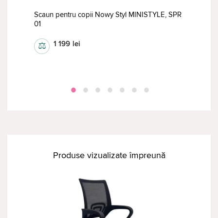
Scaun pentru copii Nowy Styl MINISTYLE, SPR
 02
01
Foto
1 199
lei
⚖
⚖
Produse vizualizate împreună